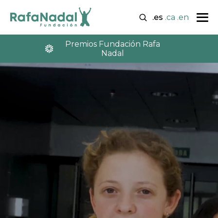
.es
.ca
.en
Premios Fundación Rafa
Nadal