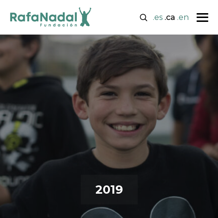
.es
.ca
.en
2019