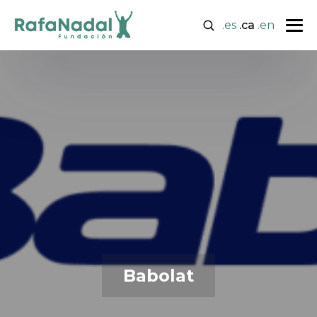
.es
.ca
.en
Babolat