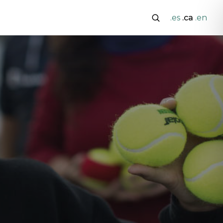
.es
.ca
.en