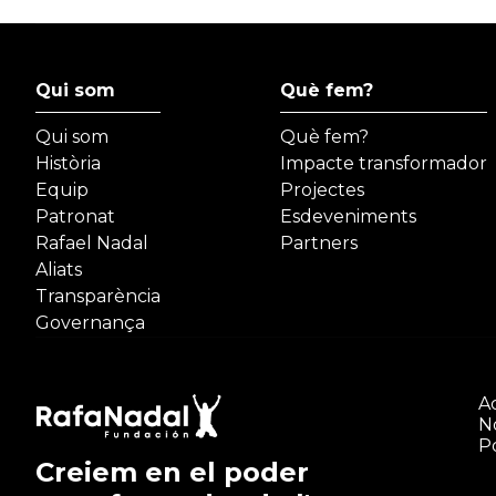
Qui som
Què fem?
Qui som
Què fem?
Història
Impacte transformador
Equip
Projectes
Patronat
Esdeveniments
Rafael Nadal
Partners
Aliats
Transparència
Governança
Ac
N
Po
Creiem en el poder