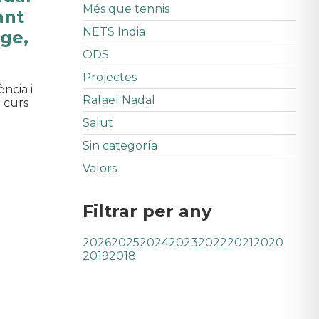
Més que tennis
ant
NETS India
ge,
ODS
Projectes
ncia i
Rafael Nadal
e curs
Salut
Sin categoría
Valors
Filtrar per any
2026
2025
2024
2023
2022
2021
2020
2019
2018