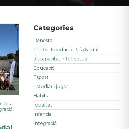
Categories
Benestar
Centre Fundació Rafa Nadal
discapacitat intel·lectual
Educació
Esport
Estudiar i jugar
Hàbits
ó Rafa
Igualtat
gració
,
Infància
Integració
adal