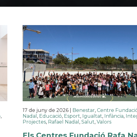
17 de juny de 2026
|
Benestar
,
Centre Fundaci
ó
,
Nadal
,
Educació
,
Esport
,
Igualtat
,
Infància
,
Inte
Projectes
,
Rafael Nadal
,
Salut
,
Valors
Els Centres Fundació Rafa N