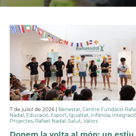
7 de juliol de 2026
|
Benestar
,
Centre Fundació Rafa
Nadal
,
Educació
,
Esport
,
Igualtat
,
Infància
,
Integraci
Projectes
,
Rafael Nadal
,
Salut
,
Valors
Donem la volta al món: un estiu