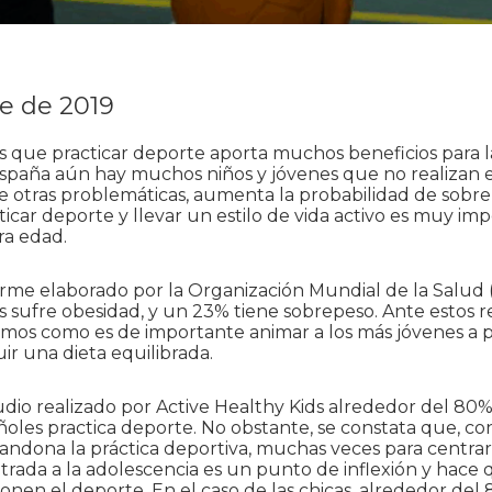
e de 2019
 que practicar deporte aporta muchos beneficios para l
spaña aún hay muchos niños y jóvenes que no realizan eje
e otras problemáticas, aumenta la probabilidad de sobr
ticar deporte y llevar un estilo de vida activo es muy imp
ra edad.
rme elaborado por la Organización Mundial de la Salud
 sufre obesidad, y un 23% tiene sobrepeso. Ante estos r
mos como es de importante animar a los más jóvenes a p
ir una dieta equilibrada.
io realizado por Active Healthy Kids alrededor del 80%
les practica deporte. No obstante, se constata que, con
ndona la práctica deportiva, muchas veces para centrar
ntrada a la adolescencia es un punto de inflexión y hac
nen el deporte. En el caso de las chicas, alrededor del