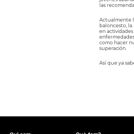
las recomendac
Actualmente lo
baloncesto, la 
en actividades
enfermedades c
como hacer nue
superación.
Así que ya sab