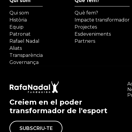
Qui som
Què fem?
Qui som
Què fem?
Història
Impacte transformador
Equip
Projectes
Patronat
Esdeveniments
Rafael Nadal
Partners
Aliats
Transparència
Governança
Ac
N
Po
Creiem en el poder
transformador de l'esport
SUBSCRIU-TE