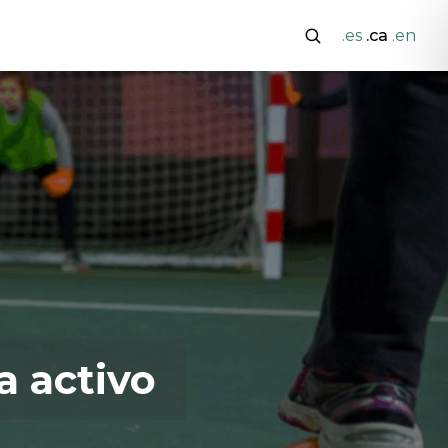
.es
.ca
.en
a activo