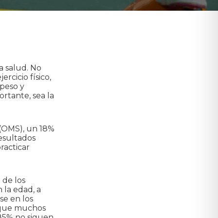
a salud. No
rcicio físico,
epeso y
ortante, sea la
 (OMS), un 18%
esultados
racticar
 de los
 la edad, a
se en los
e que muchos
 85% no siguen