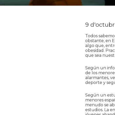
9 d'octubr
Todos sabemos
obstante, en E
algo que, entr
obesidad. Prac
que sea nuest
Según un info
de los menores
alarmantes, ve
deporte y segu
Según un estud
menores españo
menudo se aba
estudios. La e
jóvenes abando