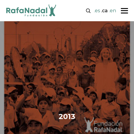
.es
.ca
.en
2013