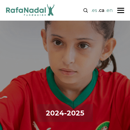
.es
.ca
.en
2024-2025