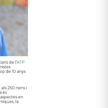
ris de l’
ATP
nistes
rop de 10 anys
als 250 nens i
a és
 aspectes en
miques, la