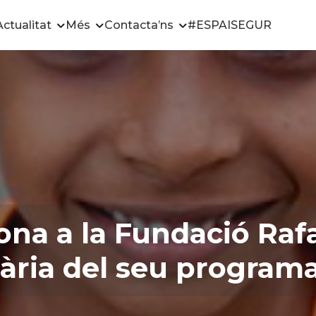
Actualitat
Més
Contacta’ns
#ESPAISEGUR
iona a la Fundació Raf
ària del seu programa