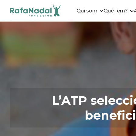
Qui som
Què fem?
L’ATP selecc
benefici