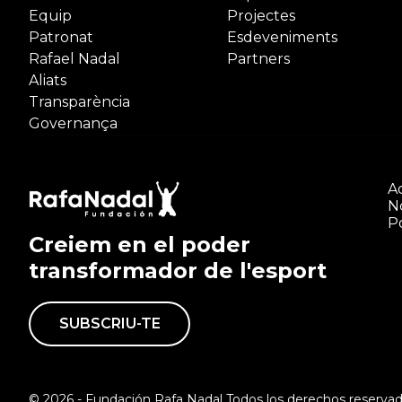
Equip
Projectes
Patronat
Esdeveniments
Rafael Nadal
Partners
Aliats
Transparència
Governança
Ac
N
Po
Creiem en el poder
transformador de l'esport
SUBSCRIU-TE
© 2026 - Fundación Rafa Nadal Todos los derechos reservad