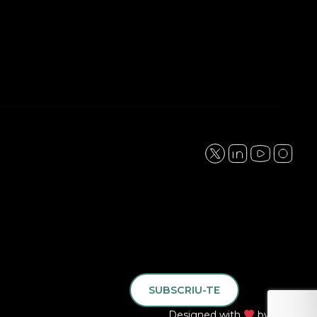
SUBSCRIU-TE
Designed with
by
QLK