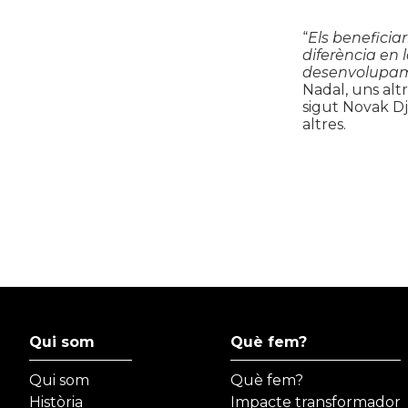
“
Els beneficia
diferència en 
desenvolupame
Nadal, uns altr
sigut Novak Dj
altres.
Qui som
Què fem?
Qui som
Què fem?
Història
Impacte transformador