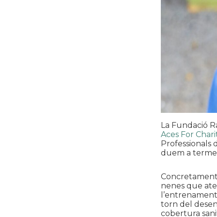
La Fundació Ra
Aces For Chari
Professionals 
duem a terme a
Concretament, 
nenes que aten
l’entrenament 
torn del desen
cobertura sanit