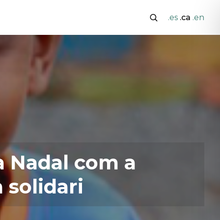
.es
.ca
.en
a Nadal com a
 solidari