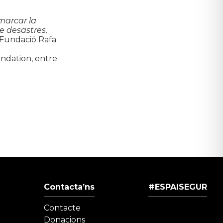
marcar la
e desastres,
a Fundació Rafa
undation, entre
Contacta’ns
#ESPAISEGUR
Contacte
Donacions