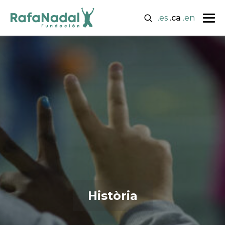
.es
.ca
.en
Història