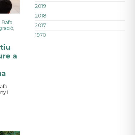
2019
2018
 Rafa
2017
gració
,
1970
tiu
ure a
ma
Rafa
ny i