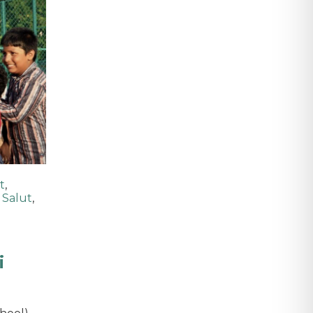
t
,
,
Salut
,
i