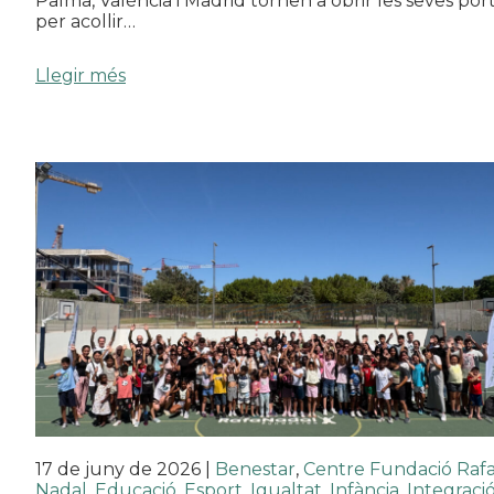
Palma, València i Madrid tornen a obrir les seves por
per acollir…
Llegir més
17 de juny de 2026
|
Benestar
,
Centre Fundació Raf
Nadal
,
Educació
,
Esport
,
Igualtat
,
Infància
,
Integraci