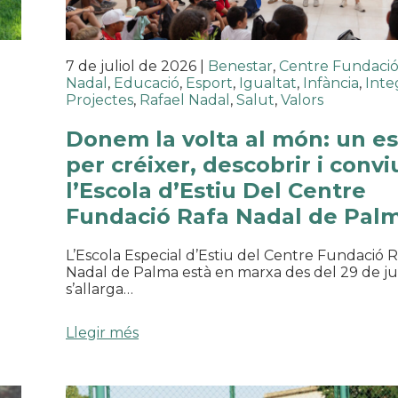
7 de juliol de 2026
|
Benestar
,
Centre Fundació
Nadal
,
Educació
,
Esport
,
Igualtat
,
Infància
,
Inte
Projectes
,
Rafael Nadal
,
Salut
,
Valors
Donem la volta al món: un es
per créixer, descobrir i convi
l’Escola d’Estiu Del Centre
Fundació Rafa Nadal de Pal
L’Escola Especial d’Estiu del Centre Fundació 
Nadal de Palma està en marxa des del 29 de ju
s’allarga…
Llegir més