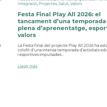
Integració
,
Projectes
,
Salut
,
Valors
l
Festa Final Play All 2026: el
tancament d’una temporada
plena d’aprenentatge, esport
valors
i
La Festa Final del projecte Play All 2026 ha esta
colofó d’una intensa temporada d’activitats ed
i esportives impulsades…
Llegir més