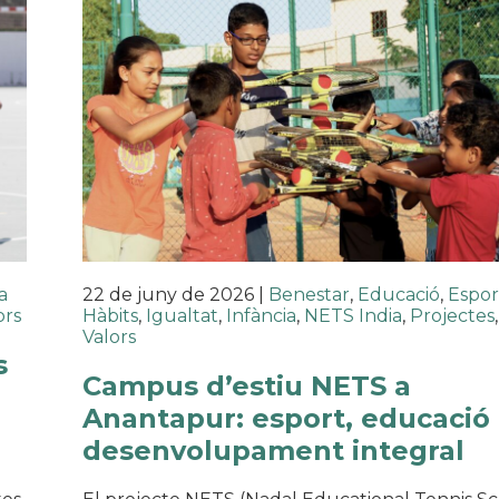
a
22 de juny de 2026
|
Benestar
,
Educació
,
Espor
ors
Hàbits
,
Igualtat
,
Infància
,
NETS India
,
Projectes
Valors
s
Campus d’estiu NETS a
Anantapur: esport, educació 
desenvolupament integral