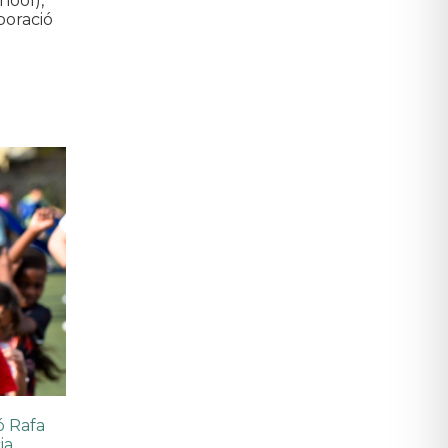
hool),
boració
ó Rafa
ia
,