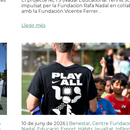
tes
El projecte NETS (Nadal Educational Tennis Sc
impulsat per la Fundación Rafa Nadal en col·la
amb la Fundación Vicente Ferrer…
Llegir més
a
10 de juny de 2026
|
Benestar
,
Centre Fundaci
ó
,
Nadal
,
Educació
,
Esport
,
Hàbits
,
Igualtat
,
Infànc