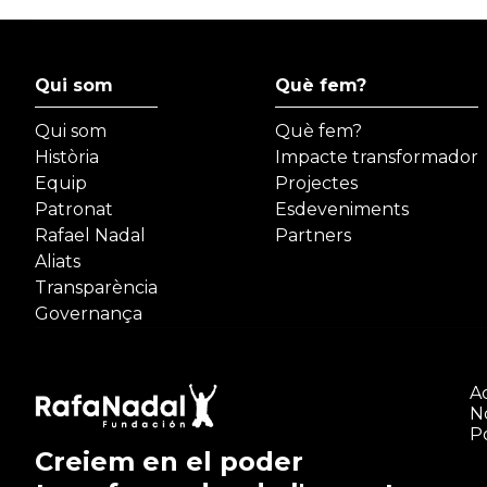
Qui som
Què fem?
Qui som
Què fem?
Història
Impacte transformador
Equip
Projectes
Patronat
Esdeveniments
Rafael Nadal
Partners
Aliats
Transparència
Governança
Ac
N
Po
Creiem en el poder