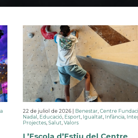
fa
22 de juliol de 2026
|
Benestar
,
Centre Fundaci
Nadal
,
Educació
,
Esport
,
Igualtat
,
Infància
,
Inte
Projectes
,
Salut
,
Valors
L’Escola d’Estiu del Centre