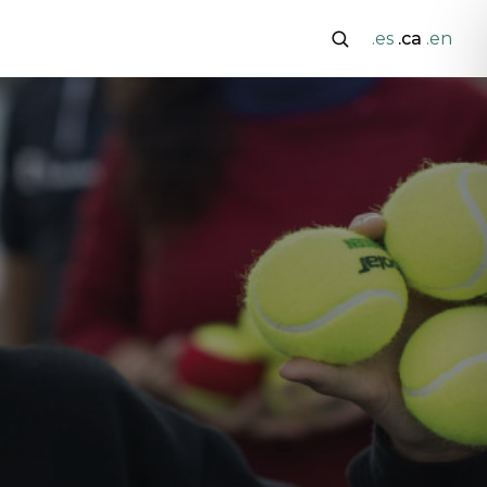
.es
.ca
.en