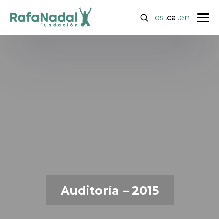
.es
.ca
.en
Auditoría – 2015