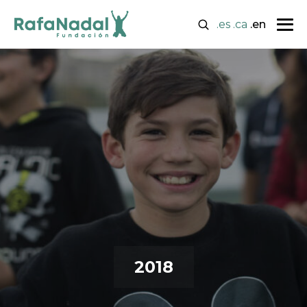
.es
.ca
.en
2018