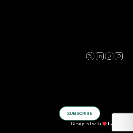
SUBSCRIBE
Designed with
by
QLK