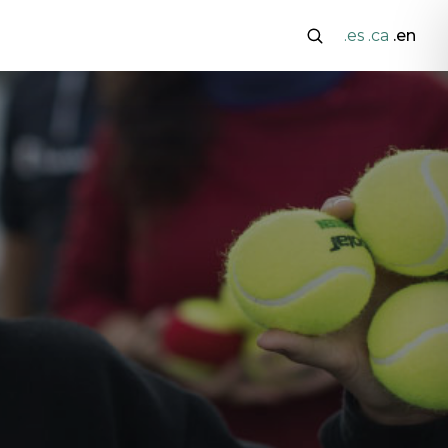
.es
.ca
.en