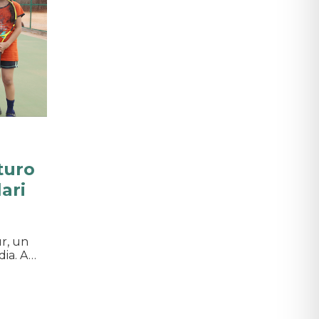
turo
ari
r, un
dia. A…