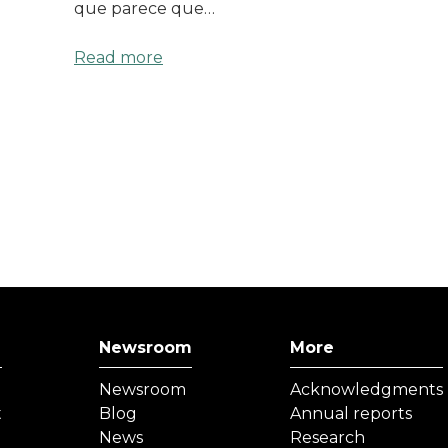
que parece que…
e
Read more
Newsroom
More
Newsroom
Acknowledgments
t
Blog
Annual reports
News
Research