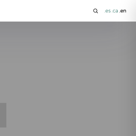
.es
.ca
.en