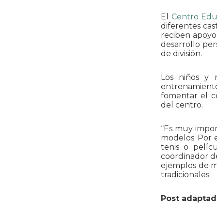
El
Centro Edu
diferentes cas
reciben apoyo
desarrollo per
de división.
Los niños y 
entrenamiento
fomentar el c
del centro.
“Es muy impor
modelos. Por 
tenis o pelíc
coordinador d
ejemplos de m
tradicionales.
Post adaptad