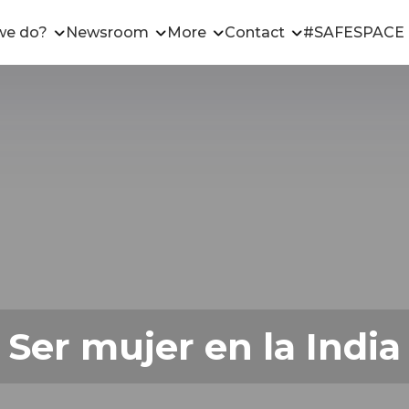
we do?
Newsroom
More
Contact
#SAFESPACE
Ser mujer en la India