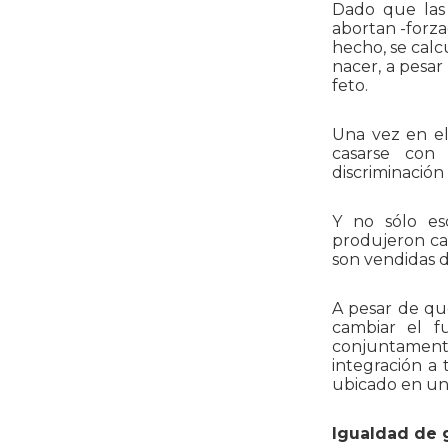
Dado que las
abortan -forz
hecho, se calc
nacer, a pesa
feto.
Una vez en el
casarse con
discriminación
Y no sólo es
produjeron cas
son vendidas d
A pesar de qu
cambiar el f
conjuntament
integración a
ubicado en una
Igualdad de 