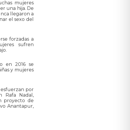
uchas mujeres
r una hija. De
unca llegaron a
ar el sexo del
rse forzadas a
jeres sufren
jo.
lo en 2016 se
niñas y mujeres
 esfuerzan por
n Rafa Nadal,
n proyecto de
ivo Anantapur,