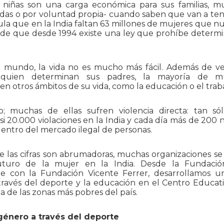
 niñas son una carga económica para sus familias, m
adas o por voluntad propia- cuando saben que van a tene
ula que en la India faltan 63 millones de mujeres que n
r de que desde 1994 existe una ley que prohíbe determin
 mundo, la vida no es mucho más fácil. Además de ve
 quien determinan sus padres, la mayoría de mu
 en otros ámbitos de su vida, como la educación o el traba
o; muchas de ellas sufren violencia directa: tan só
i 20.000 violaciones en la India y cada día más de 200 
entro del mercado ilegal de personas.
e las cifras son abrumadoras, muchas organizaciones se
uturo de la mujer en la India. Desde la Fundació
e con la Fundación Vicente Ferrer, desarrollamos u
 través del deporte y la educación en el Centro Educat
 de las zonas más pobres del país.
género a través del deporte