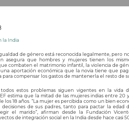
8
a igualdad de género está reconocida legalmente, pero no 
ión asegura que hombres y mujeres tienen los mism
que combaten el matrimonio infantil, la violencia de gén
 una aportación económica que la novia tiene que pag
 para compensar los gastos de mantenerla el resto de su
 todos estos problemas siguen vigentes en la vida d
EF estima que la mitad de las mujeres indias entre 20 y
de los 18 años. “La mujer es percibida como un bien eco
s decisiones de sus padres, tanto para pactar la edad 
egir el marido”, afirman desde la Fundación Vicent
yectos de integración social en la India desde hace casi 5