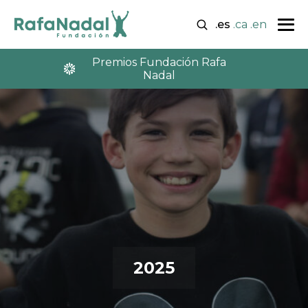
.es
.ca
.en
Premios Fundación Rafa
Nadal
2025