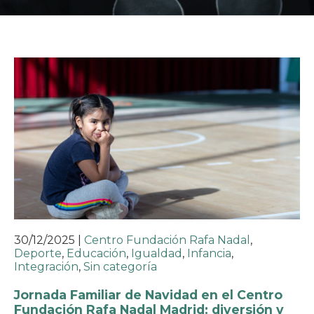
30/12/2025
|
Centro Fundación Rafa Nadal
,
Deporte
,
Educación
,
Igualdad
,
Infancia
,
Integración
,
Sin categoría
Jornada Familiar de Navidad en el Centro
Fundación Rafa Nadal Madrid: diversión y