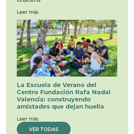
f
o
:
Leer más
r
L
m
a
a
E
r
s
u
c
n
u
v
e
i
l
d
a
e
d
o
e
j
V
u
La Escuela de Verano del
e
e
r
Centro Fundación Rafa Nadal
g
a
o
Valencia: construyendo
n
e
amistades que dejan huella
o
n
d
u
:
Leer más
e
n
L
l
a
VER TODAS
a
C
o