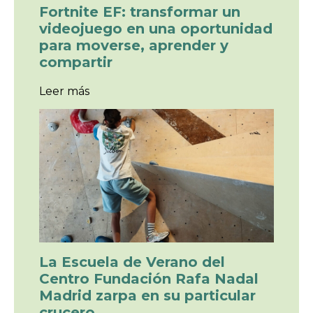
Fortnite EF: transformar un
videojuego en una oportunidad
para moverse, aprender y
compartir
:
Leer más
F
o
r
t
n
i
t
e
E
F
:
t
La Escuela de Verano del
r
a
Centro Fundación Rafa Nadal
n
Madrid zarpa en su particular
s
crucero