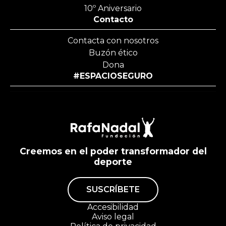
o
10º Aniversario
r
Contacto
t
e
Contacta con nosotros
”
Buzón ético
d
Dona
e
l
#ESPACIOSEGURO
o
s
C
e
n
t
r
Creemos en el poder transformador del
o
deporte
s
F
u
SUSCRÍBETE
n
d
Accesibilidad
a
Aviso legal
c