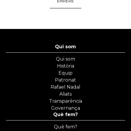
ENRERE
Qui som
Qui som
Història
Equip
Patronat
Rafael Nadal
Aliats
Transparència
Governança
Què fem?
Què fem?