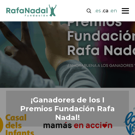
.es
.ca
.en
¡Ganadores de los I
Premios Fundación Rafa
Nadal!