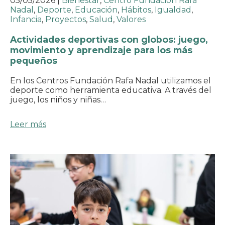
05/05/2026
|
Bienestar
,
Centro Fundación Rafa
Nadal
,
Deporte
,
Educación
,
Hábitos
,
Igualdad
,
Infancia
,
Proyectos
,
Salud
,
Valores
Actividades deportivas con globos: juego,
movimiento y aprendizaje para los más
pequeños
En los Centros Fundación Rafa Nadal utilizamos el
deporte como herramienta educativa. A través del
juego, los niños y niñas…
Leer más