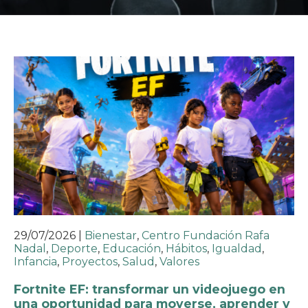
29/07/2026
|
Bienestar
,
Centro Fundación Rafa
Nadal
,
Deporte
,
Educación
,
Hábitos
,
Igualdad
,
Infancia
,
Proyectos
,
Salud
,
Valores
Fortnite EF: transformar un videojuego en
una oportunidad para moverse, aprender y