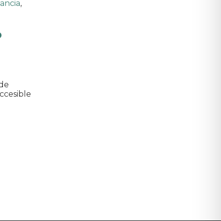
fancia
,
o
 de
ccesible