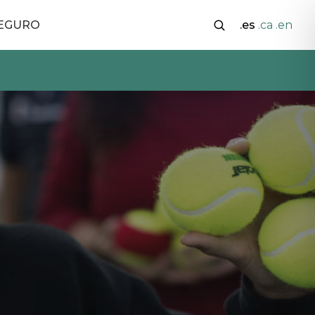
SEGURO
.es
.ca
.en