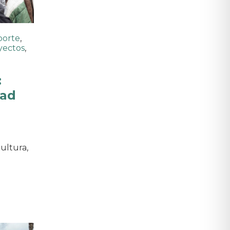
porte
,
yectos
,
:
dad
ultura,