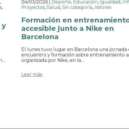
,
04/03/2026
|
Deporte
,
Educación
,
Igualdad
,
In
s
,
Proyectos
,
Salud
,
Sin categoría
,
Valores
Formación en entrenamient
 y
accesible junto a Nike en
Barcelona
El lunes tuvo lugar en Barcelona una jornada
encuentro y formación sobre entrenamiento a
ón…
organizada por Nike, en la…
Leer más