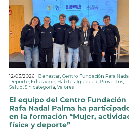
12/03/2026
|
Bienestar
,
Centro Fundación Rafa Nada
Deporte
,
Educación
,
Hábitos
,
Igualdad
,
Proyectos
,
Salud
,
Sin categoría
,
Valores
El equipo del Centro Fundación
Rafa Nadal Palma ha participad
en la formación “Mujer, activida
física y deporte”