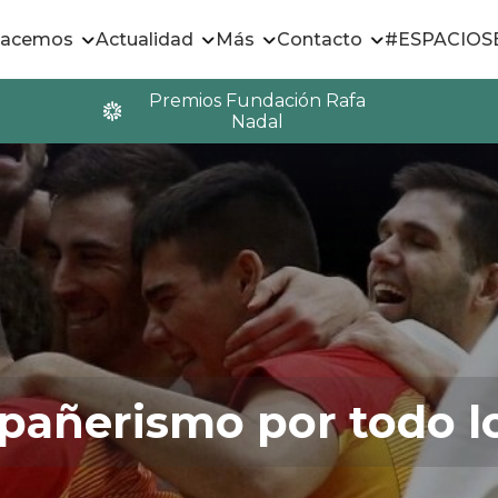
hacemos
Actualidad
Más
Contacto
#ESPACIO
Premios Fundación Rafa
Nadal
añerismo por todo lo