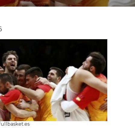
6
ullbasket.es