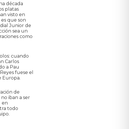
una década
s platas
an visto en
y es que son
dial Junior de
cción sea un
oraciones como
solos: cuando
án Carlos
do a Pau
 Reyes fuese el
e Europa.
ración de
 no iban a ser
l en
tra todo
uipo.