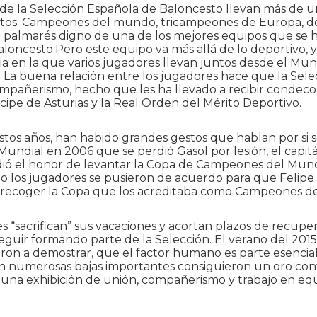
 de la Selección Española de Baloncesto llevan más de 
itos. Campeones del mundo, tricampeones de Europa, do
 palmarés digno de una de los mejores equipos que se h
aloncesto.Pero este equipo va más allá de lo deportivo, 
ia en la que varios jugadores llevan juntos desde el Mun
. La buena relación entre los jugadores hace que la Sele
mpañerismo, hecho que les ha llevado a recibir condec
cipe de Asturias y la Real Orden del Mérito Deportivo.
estos años, han habido grandes gestos que hablan por si 
l Mundial en 2006 que se perdió Gasol por lesión, el capit
dió el honor de levantar la Copa de Campeones del Mun
o los jugadores se pusieron de acuerdo para que Felipe
recoger la Copa que los acreditaba como Campeones d
s “sacrifican” sus vacaciones y acortan plazos de recupe
seguir formando parte de la Selección. El verano del 2015
ron a demostrar, que el factor humano es parte esencia
on numerosas bajas importantes consiguieron un oro con
 una exhibición de unión, compañerismo y trabajo en eq