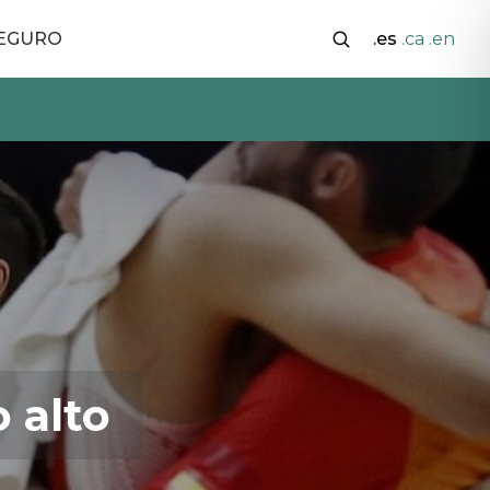
SEGURO
.es
.ca
.en
 alto