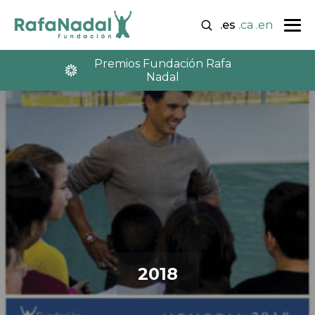
.es
.ca
.en
Premios Fundación Rafa
Nadal
2018