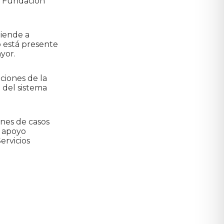
a Fundación
iende a
o está presente
ayor.
uciones de la
 del sistema
nes de casos
e apoyo
ervicios