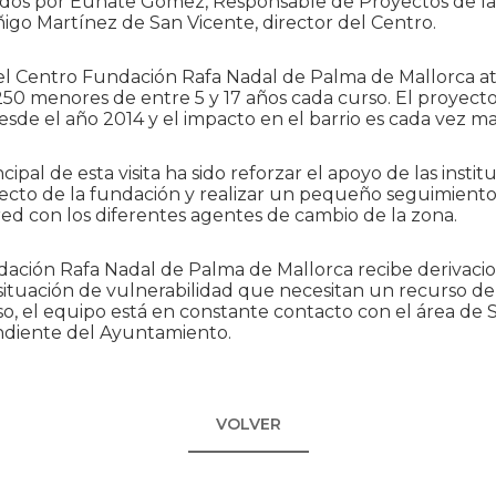
bidos por Eunate Gómez, Responsable de Proyectos de l
ñigo Martínez de San Vicente, director del Centro.
l Centro Fundación Rafa Nadal de Palma de Mallorca at
50 menores de entre 5 y 17 años cada curso. El proyect
desde el año 2014 y el impacto en el barrio es cada vez m
ncipal de esta visita ha sido reforzar el apoyo de las instit
ecto de la fundación y realizar un pequeño seguimiento
red con los diferentes agentes de cambio de la zona.
dación Rafa Nadal de Palma de Mallorca recibe derivacio
 situación de vulnerabilidad que necesitan un recurso d
eso, el equipo está en constante contacto con el área de S
ndiente del Ayuntamiento.
VOLVER