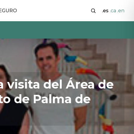
SEGURO
.es
.ca
.en
 visita del Área de
to de Palma de