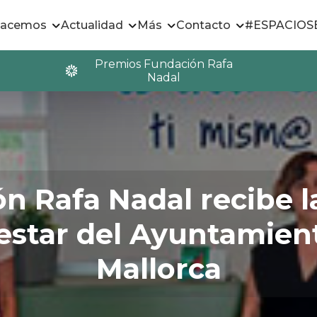
hacemos
Actualidad
Más
Contacto
#ESPACIO
Premios Fundación Rafa
Nadal
n Rafa Nadal recibe la
nestar del Ayuntamien
Mallorca