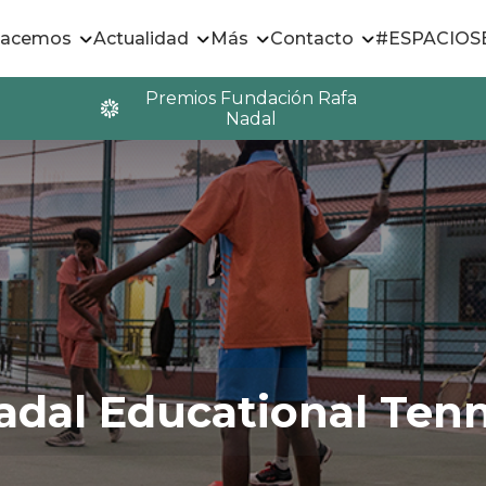
hacemos
Actualidad
Más
Contacto
#ESPACIO
Premios Fundación Rafa
Nadal
adal Educational Tenn