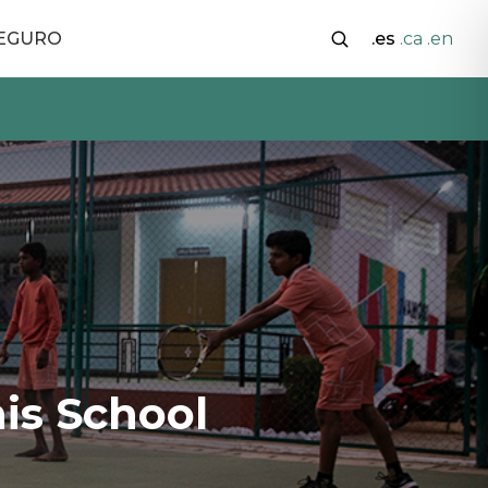
SEGURO
.es
.ca
.en
is School