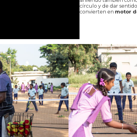
sirviendo también como 
círculo y de dar sentid
convierten en
motor d