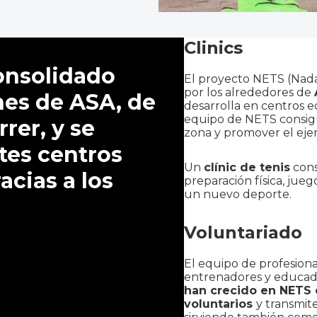
Clinics
onsolidado
El proyecto NETS (Nada
por los alrededores de
nes de ASA, de
desarrolla en centros ed
equipo de NETS consigu
rer, y se
zona y promover el ejerci
tes centros
Un
clínic de tenis
cons
acias a los
preparación física, jue
un nuevo deporte.
Voluntariado
El equipo de profesion
entrenadores y educad
han crecido en NETS 
voluntarios
y transmit