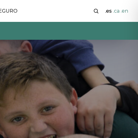
SEGURO
.es
.ca
.en