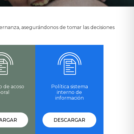
bernanza, asegurándonos de tomar las decisiones
o de acoso
Política sistema
boral
interno de
información
ARGAR
DESCARGAR