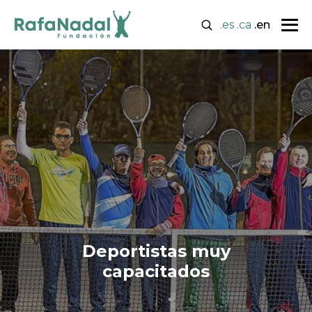
.es
.ca
.en
Deportistas muy
capacitados