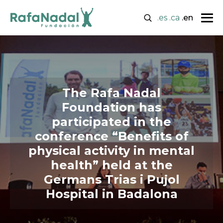
.es
.ca
.en
The Rafa Nadal
Foundation has
participated in the
conference “Benefits of
physical activity in mental
health” held at the
Germans Trias i Pujol
Hospital in Badalona