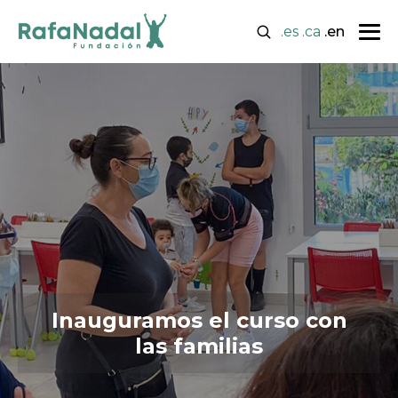
.es
.ca
.en
Inauguramos el curso con
las familias