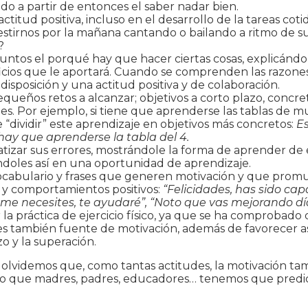
do a partir de entonces el saber nadar bien.
actitud positiva, incluso en el desarrollo de la tareas coti
stirnos por la mañana cantando o bailando a ritmo de s
?
untos el porqué hay que hacer ciertas cosas, explicándo
icios que le aportará. Cuando se comprenden las razones,
disposición y una actitud positiva y de colaboración.
queños retos a alcanzar; objetivos a corto plazo, concre
es. Por ejemplo, si tiene que aprenderse las tablas de mul
e “dividir” este aprendizaje en objetivos más concretos:
Es
ay que aprenderse la tabla del 4.
izar sus errores, mostrándole la forma de aprender de e
ndoles así en una oportunidad de aprendizaje.
vocabulario y frases que generen motivación y que pro
 y comportamientos positivos:
“Felicidades, has sido cap
me necesites, te ayudaré”, “Noto que vas mejorando dí
 la práctica de ejercicio físico, ya que se ha comprobado
es también fuente de motivación, además de favorecer 
zo y la superación.
 olvidemos que, como tantas actitudes, la motivación ta
 lo que madres, padres, educadores… tenemos que predic