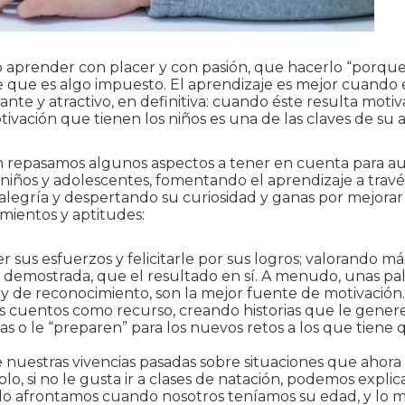
 aprender con placer y con pasión, que hacerlo “porque 
 que es algo impuesto. El aprendizaje es mejor cuando e
ante y atractivo, en definitiva: cuando éste resulta motiv
otivación que tienen los niños es una de las claves de su 
n repasamos algunos aspectos a tener en cuenta para a
niños y adolescentes, fomentando el aprendizaje a travé
 alegría y despertando su curiosidad y ganas por mejorar 
mientos y aptitudes:
 sus esfuerzos y felicitarle por sus logros; valorando m
d demostrada, que el resultado en sí. A menudo, unas pa
 y de reconocimiento, son la mejor fuente de motivación.
los cuentos como recurso, creando historias que le gene
as o le “preparen” para los nuevos retos a los que tiene
e nuestras vivencias pasadas sobre situaciones que ahora 
lo, si no le gusta ir a clases de natación, podemos expli
 lo afrontamos cuando nosotros teníamos su edad, y lo