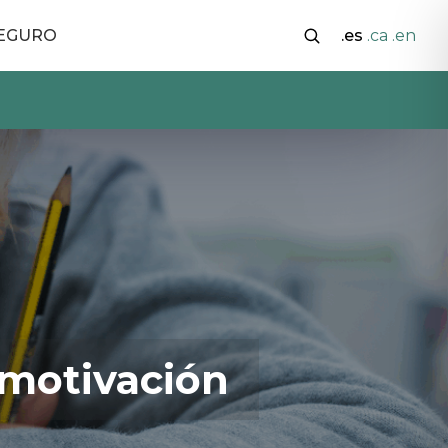
SEGURO
.es
.ca
.en
 motivación