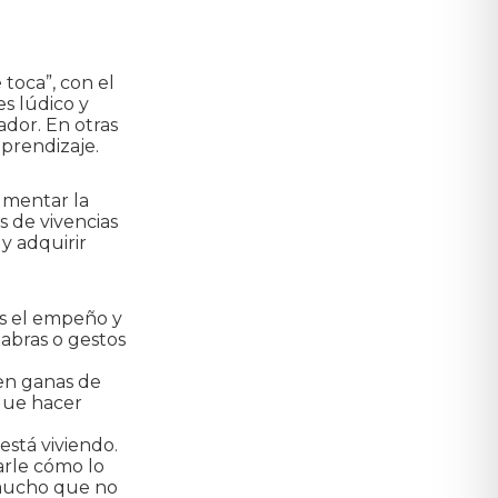
toca”, con el
s lúdico y
ador. En otras
aprendizaje.
umentar la
s de vivencias
y adquirir
ás el empeño y
labras o gestos
ren ganas de
 que hacer
está viviendo.
carle cómo lo
 mucho que no