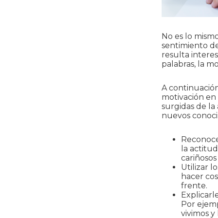
No es lo mismo
sentimiento de
resulta interes
palabras, la m
A continuació
motivación en 
surgidas de la
nuevos conoci
Reconocer
la actitu
cariñosos
Utilizar 
hacer cos
frente.
Explicarl
Por ejemp
vivimos y