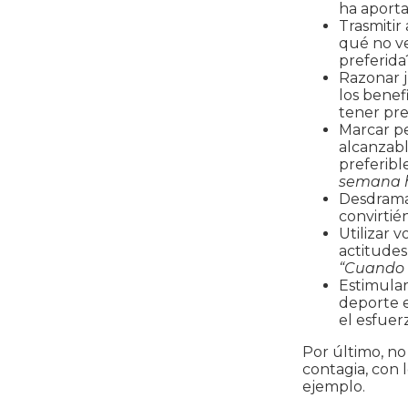
ha aporta
Trasmitir 
qué no ve
preferida
Razonar j
los benef
tener pre
Marcar pe
alcanzabl
preferibl
semana h
Desdramat
convirtié
Utilizar 
actitudes
“Cuando 
Estimular
deporte 
el esfuer
Por último, no
contagia, con
ejemplo.