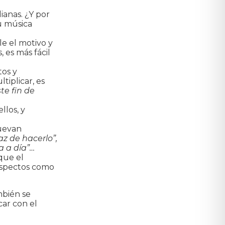
dianas. ¿Y por
u música
le el motivo y
 es más fácil
tos y
tiplicar, es
te fin de
llos, y
muevan
az de hacerlo”,
a a día”…
 que el
aspectos como
mbién se
ar con el