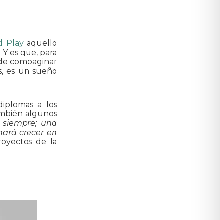
d Play
aquello
 Y es que, para
 de compaginar
os, es un sueño
iplomas a los
ambién algunos
 siempre; una
hará crecer en
Proyectos de la