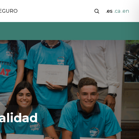
SEGURO
.es
.ca
.en
alidad