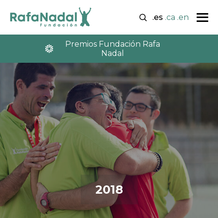
.es
.ca
.en
Premios Fundación Rafa
Nadal
2018