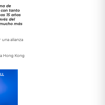
ena de
 con tanto
os 15 años
avés del
r mucho más
r una alianza
a a Hong Kong