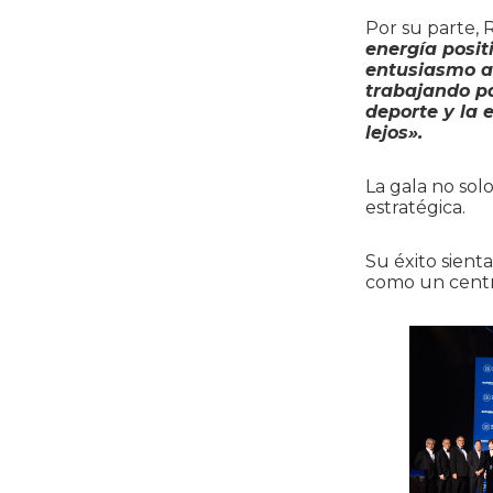
Por su parte, 
energía posi
entusiasmo a
trabajando pa
deporte y la 
lejos».
La gala no sol
estratégica.
Su éxito sient
como un centro