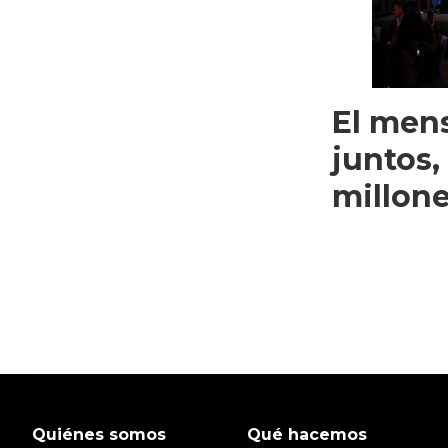
El mens
juntos,
millone
Quiénes somos
Qué hacemos