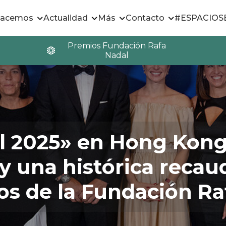
hacemos
Actualidad
Más
Contacto
#ESPACIO
Premios Fundación Rafa
Nadal
ll 2025» en Hong Kon
y una histórica recau
os de la Fundación Ra