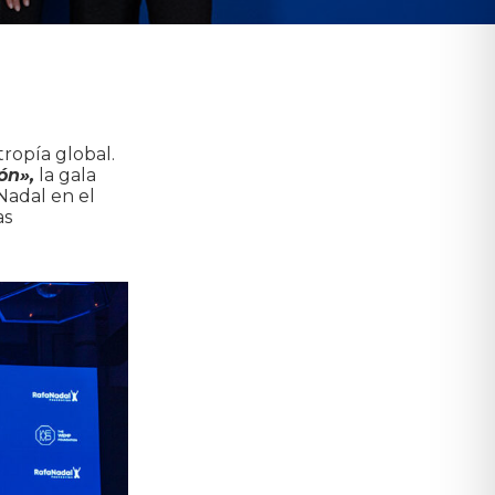
ropía global.
ón»,
la gala
Nadal en el
as