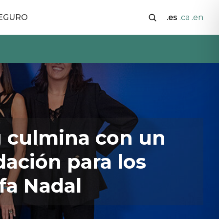
SEGURO
.es
.ca
.en
g culmina con un
dación para los
fa Nadal