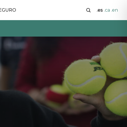
SEGURO
.es
.ca
.en