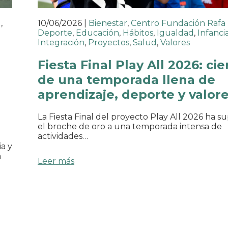
l
,
10/06/2026
|
Bienestar
,
Centro Fundación Rafa
Deporte
,
Educación
,
Hábitos
,
Igualdad
,
Infanci
Integración
,
Proyectos
,
Salud
,
Valores
Fiesta Final Play All 2026: cie
de una temporada llena de
aprendizaje, deporte y valor
La Fiesta Final del proyecto Play All 2026 ha s
el broche de oro a una temporada intensa de
actividades…
a y
n
Leer más