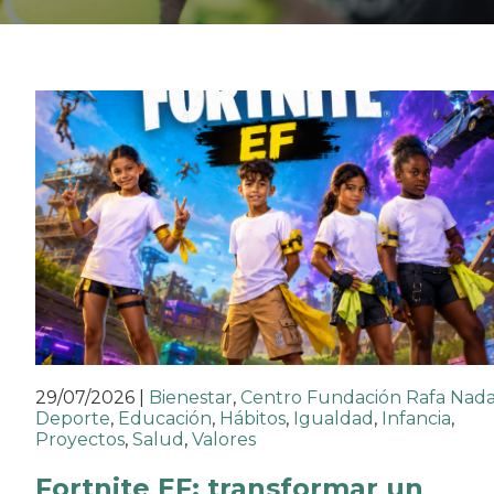
29/07/2026
|
Bienestar
,
Centro Fundación Rafa Nada
Deporte
,
Educación
,
Hábitos
,
Igualdad
,
Infancia
,
Proyectos
,
Salud
,
Valores
Fortnite EF: transformar un