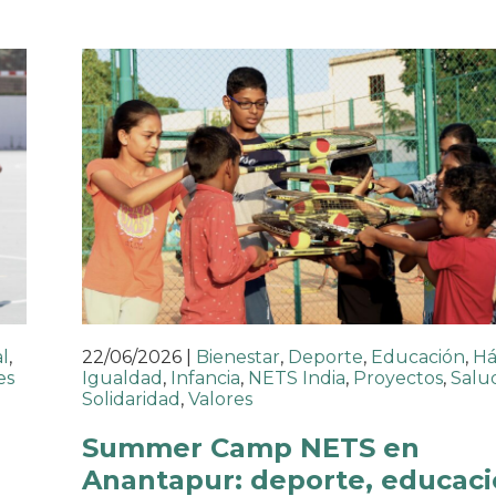
l
,
22/06/2026
|
Bienestar
,
Deporte
,
Educación
,
Há
es
Igualdad
,
Infancia
,
NETS India
,
Proyectos
,
Salu
Solidaridad
,
Valores
o
Summer Camp NETS en
Anantapur: deporte, educaci