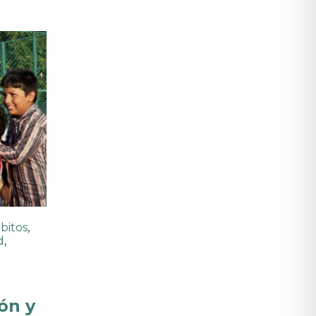
bitos
,
d
,
ón y