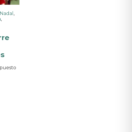
 Nadal
,
a
,
rre
es
upuesto