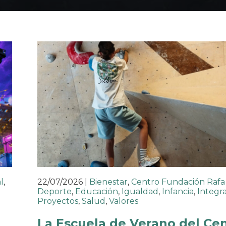
l
,
22/07/2026
|
Bienestar
,
Centro Fundación Rafa
Deporte
,
Educación
,
Igualdad
,
Infancia
,
Integr
Proyectos
,
Salud
,
Valores
La Escuela de Verano del Ce