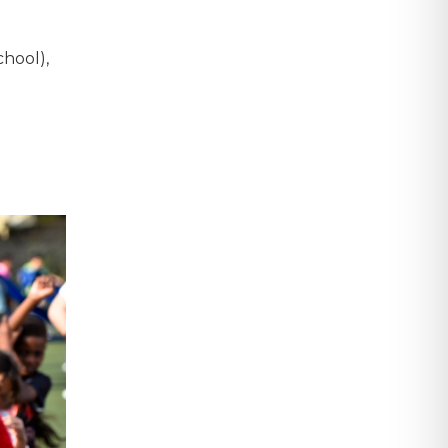
hool),
…