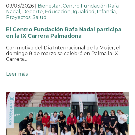
09/03/2026
|
Bienestar
,
Centro Fundación Rafa
Nadal
,
Deporte
,
Educación
,
Igualdad
,
Infancia
,
Proyectos
,
Salud
El Centro Fundación Rafa Nadal participa
en la IX Carrera Palmadona
Con motivo del Día Internacional de la Mujer, el
domingo 8 de marzo se celebró en Palma la IX
Carrera…
Leer más