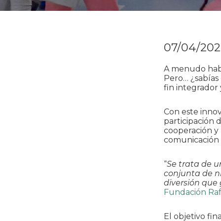
07/04/20
A menudo habl
Pero… ¿sabías
fin integrador
Con este innov
participación d
cooperación y 
comunicación c
“
Se trata de u
conjunta de ni
diversión que 
Fundación Raf
El objetivo fin