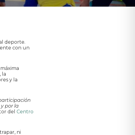
l deporte.
mente con un
a máxima
 la
res y la
participación
y por la
ctor del
Centro
trapar, ni