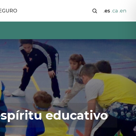
SEGURO
.es
.ca
.en
spíritu educativo