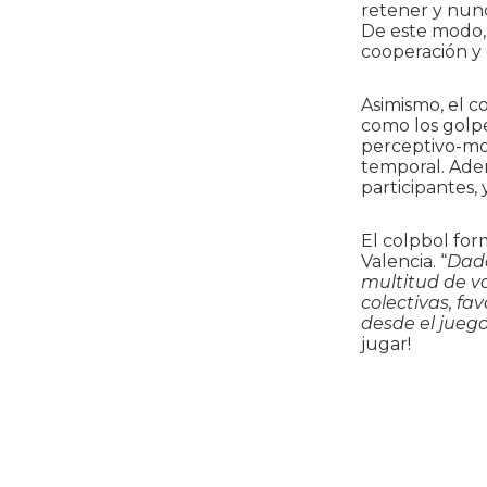
retener y nun
De este modo, 
cooperación y 
Asimismo, el c
como los golpe
perceptivo-mot
temporal. Ade
participantes,
El colpbol for
Valencia. “
Dada
multitud de v
colectivas, f
desde el juego
jugar!