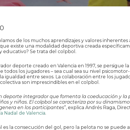
20
amos de los muchos aprendizajes y valores inherentes a
 que existe una modalidad deportiva creada específica
 y educativo? Se trata del colpbol.
ador deporte creado en Valencia en 1997, se persigue l
e todos los jugadores – sea cual sea su nivel psicomotor-,
la igualdad entre sexos. La colaboración entre los jugado
olectiva son imprescindibles en el colpbol.
n deporte integrador que fomenta la coeducación y la 
ños y niñas. El colpbol se caracteriza por su dinamismo 
genera en los participantes
”, explica Andrés Raga, Dire
a Nadal de Valencia
.
al es la consecución del gol, pero la pelota no se puede a