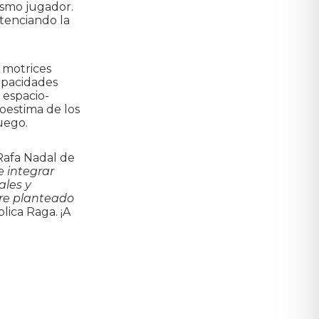
smo jugador.
otenciando la
s motrices
capacidades
 espacio-
oestima de los
uego.
Rafa Nadal de
e integrar
ales y
pre planteado
plica Raga. ¡A