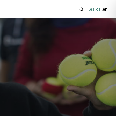
.es
.ca
.en