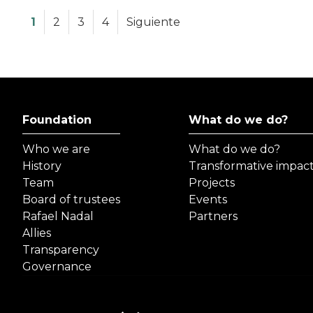
1
2
3
4
Siguiente
Foundation
What do we do?
Who we are
What do we do?
History
Transformative impac
Team
Projects
Board of trustees
Events
Rafael Nadal
Partners
Allies
Transparency
Governance