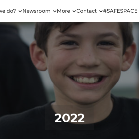
we do?
Newsroom
More
Contact
#SAFESPACE
2022