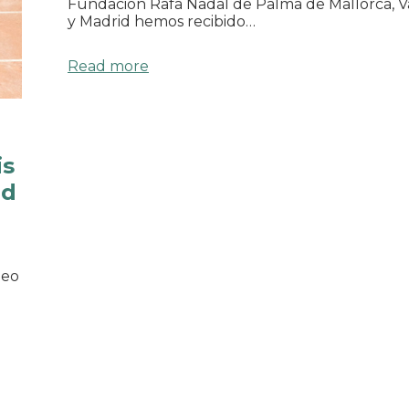
Fundación Rafa Nadal de Palma de Mallorca, V
y Madrid hemos recibido…
Read more
is
ed
peo