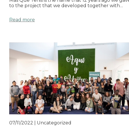
Más Que Tenis is the name that 12 years ago we gav
to the project that we developed together with…
Read more
07/11/2022
|
Uncategorized