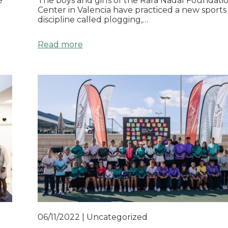
e
The boys and girls of the Rafa Nadal Foundati
Center in Valencia have practiced a new sports
discipline called plogging,…
Read more
06/11/2022
|
Uncategorized