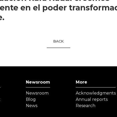
ente en el poder transforma
e.
BACK
Newsroom
More
Newsroom
Acknowledgments
t
Blog
Annual reports
News
Research