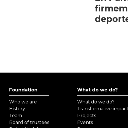
firmem
deport
Foundation
What do we do?
Who we are
What do we do?
History
Transformative impac
Team
Projects
Board of trustees
Events