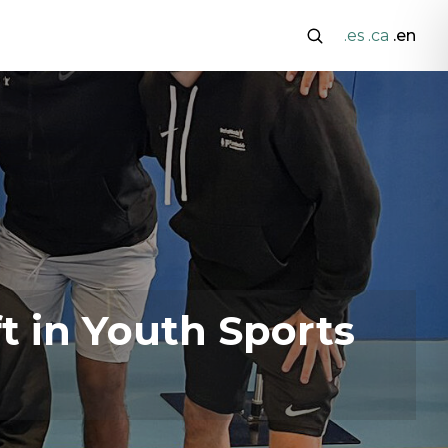
.es
.ca
.en
ft in Youth Sports