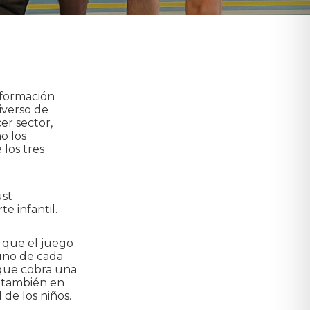
 formación
iverso de
er sector,
o los
 los tres
ust
e infantil.
 que el juego
 uno de cada
oque cobra una
no también en
 de los niños.