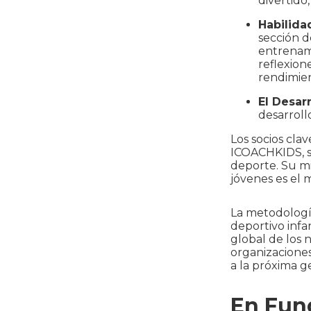
divertido,
Habilida
sección d
entrenami
reflexion
rendimien
El Desar
desarroll
Los socios cla
ICOACHKIDS, so
deporte. Su mi
jóvenes es el 
La metodologí
deportivo infan
global de los 
organizacione
a la próxima g
En Fun