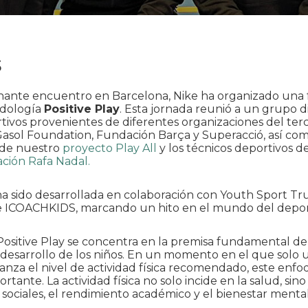
3
ante encuentro en Barcelona, Nike ha organizado una
odología
Positive Play
. Esta jornada reunió a un grupo d
tivos provenientes de diferentes organizaciones del terc
 Gasol Foundation, Fundación Barça y Superacció, así com
 de nuestro
proyecto Play All
y los técnicos deportivos de
ción Rafa Nadal.
a ha sido desarrollada en colaboración con Youth Sport Tr
 e ICOACHKIDS, marcando un hito en el mundo del deport
Positive Play se concentra en la premisa fundamental de
el desarrollo de los niños. En un momento en el que solo
canza el nivel de actividad física recomendado, este enf
rtante. La actividad física no solo incide en la salud, si
s sociales, el rendimiento académico y el bienestar mental