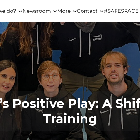
we do?
Newsroom
More
Contact
#SAFESPACE
s Positive Play: A Shi
Training