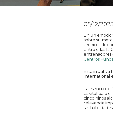
05/12/202
En un emocion
sobre su met
técnicos depor
entre ellas la
entrenadores
Centros Funda
Esta iniciativ
International
La esencia de 
es vital para 
cinco niños al
relevancia impo
las habilidade