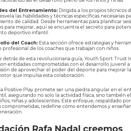
 facilitando así el desarrollo pleno de los niños y niñas.
des del Entrenamiento:
Dirigida a los propios técnicos d
esvela las habilidades y técnicas específicas necesarias p
ento de calidad. Desde herramientas para planificar ses
es para mejorar, aquí se encuentra el secreto para potenc
to deportivo infantil.
rollo del Coach:
Esta sección ofrece estrategias y herram
o profesional de los coaches que trabajan con niños.
ve detrás de esta revolucionaria guía, Youth Sport Trust I
n entidades comprometidas con el desarrollo juvenil a 
sión de aprovechar el poder del deporte para mejorar la 
motor que impulsa esta colaboración.
a Positive Play promete ser una piedra angular en el e
til, asegurando no solo la actividad física, sino también e
niños, niñas y adolescentes. Este enfoque, respaldado po
s comprometidas, redefine cómo entendemos y enseñam
eneración.
dación Rafa Nadal creemos