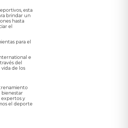
eportivos, esta
ara brindar un
iones hasta
iar el
ientas para el
nternational e
través del
vida de los
ntrenamiento
l bienestar
r expertos y
os el deporte