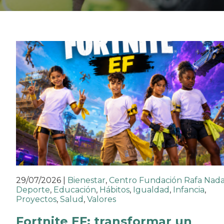
29/07/2026
|
Bienestar
,
Centro Fundación Rafa Nada
Deporte
,
Educación
,
Hábitos
,
Igualdad
,
Infancia
,
Proyectos
,
Salud
,
Valores
Fortnite EF: transformar un