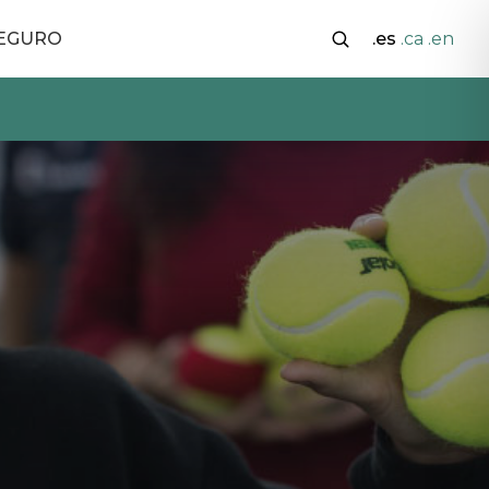
SEGURO
.es
.ca
.en