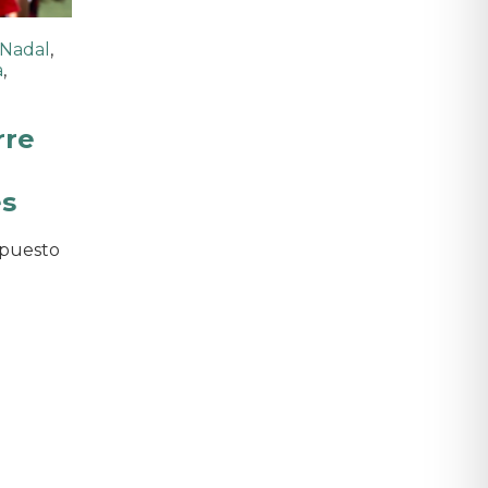
 Nadal
,
a
,
rre
es
upuesto