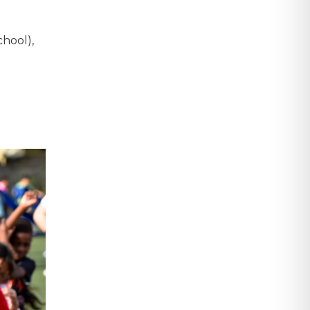
hool),
…