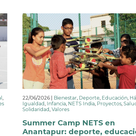
l
,
22/06/2026
|
Bienestar
,
Deporte
,
Educación
,
Há
es
Igualdad
,
Infancia
,
NETS India
,
Proyectos
,
Salu
Solidaridad
,
Valores
o
Summer Camp NETS en
Anantapur: deporte, educaci