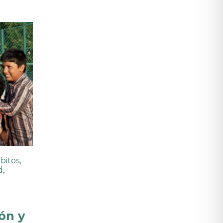
bitos
,
d
,
ón y