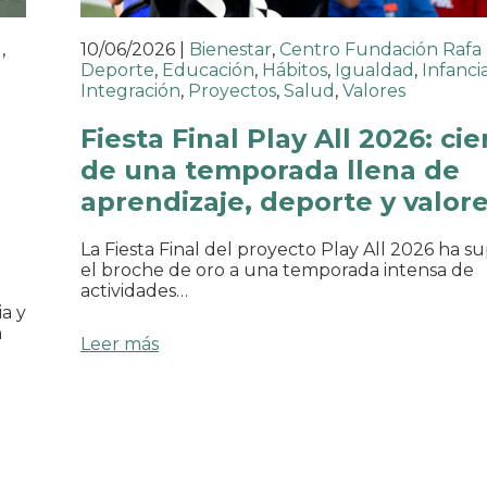
l
,
10/06/2026
|
Bienestar
,
Centro Fundación Rafa
Deporte
,
Educación
,
Hábitos
,
Igualdad
,
Infanci
Integración
,
Proyectos
,
Salud
,
Valores
Fiesta Final Play All 2026: cie
de una temporada llena de
aprendizaje, deporte y valor
La Fiesta Final del proyecto Play All 2026 ha s
el broche de oro a una temporada intensa de
actividades…
a y
n
Leer más