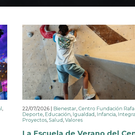
l
,
22/07/2026
|
Bienestar
,
Centro Fundación Rafa
Deporte
,
Educación
,
Igualdad
,
Infancia
,
Integr
Proyectos
,
Salud
,
Valores
La Escuela de Verano del Ce