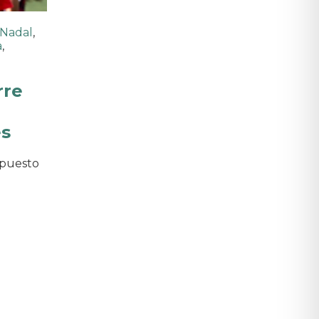
 Nadal
,
a
,
rre
es
upuesto