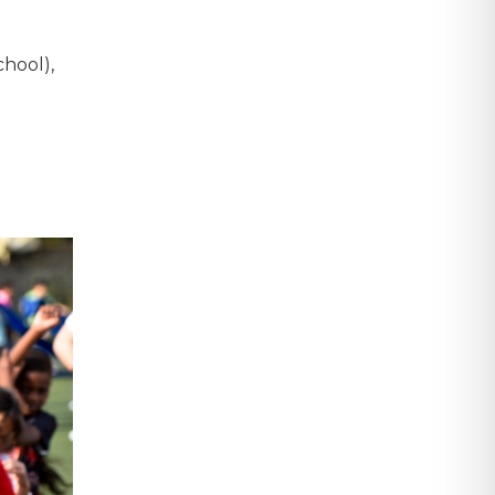
hool),
…