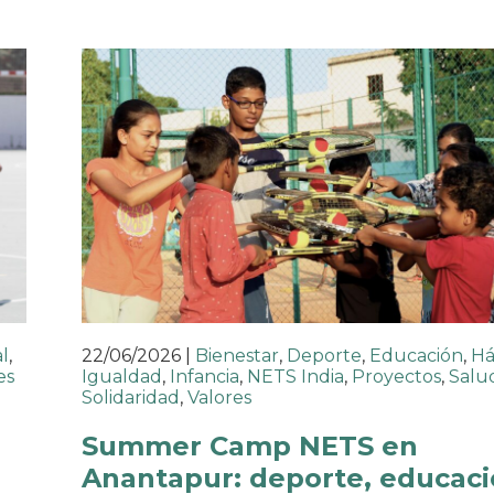
l
,
22/06/2026
|
Bienestar
,
Deporte
,
Educación
,
Há
es
Igualdad
,
Infancia
,
NETS India
,
Proyectos
,
Salu
Solidaridad
,
Valores
o
Summer Camp NETS en
Anantapur: deporte, educaci