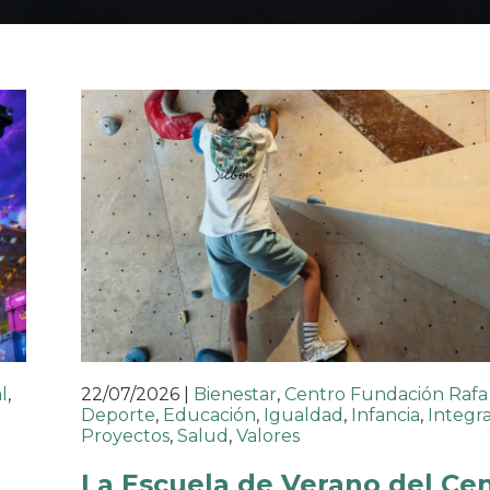
l
,
22/07/2026
|
Bienestar
,
Centro Fundación Rafa
Deporte
,
Educación
,
Igualdad
,
Infancia
,
Integr
Proyectos
,
Salud
,
Valores
La Escuela de Verano del Ce