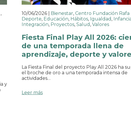
l
,
10/06/2026
|
Bienestar
,
Centro Fundación Rafa
Deporte
,
Educación
,
Hábitos
,
Igualdad
,
Infanci
Integración
,
Proyectos
,
Salud
,
Valores
Fiesta Final Play All 2026: cie
de una temporada llena de
aprendizaje, deporte y valor
La Fiesta Final del proyecto Play All 2026 ha s
el broche de oro a una temporada intensa de
actividades…
a y
n
Leer más