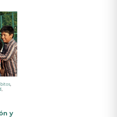
bitos
,
d
,
ón y