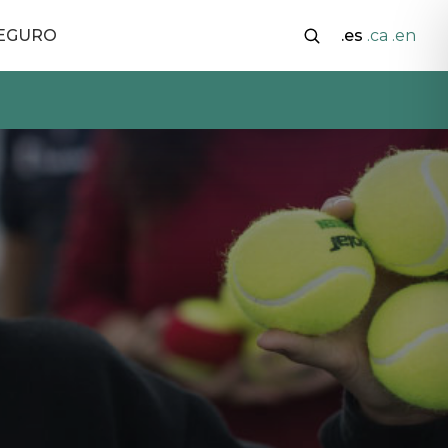
SEGURO
.es
.ca
.en