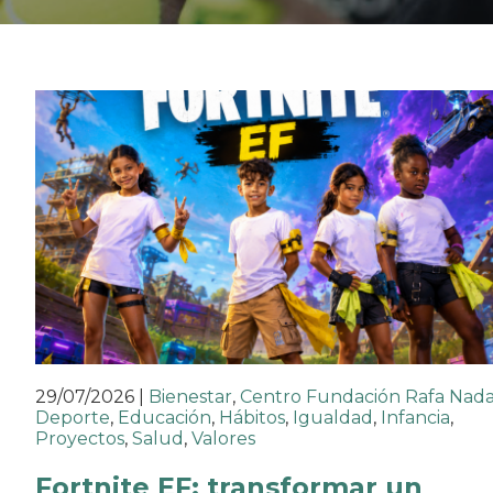
29/07/2026
|
Bienestar
,
Centro Fundación Rafa Nada
Deporte
,
Educación
,
Hábitos
,
Igualdad
,
Infancia
,
Proyectos
,
Salud
,
Valores
Fortnite EF: transformar un