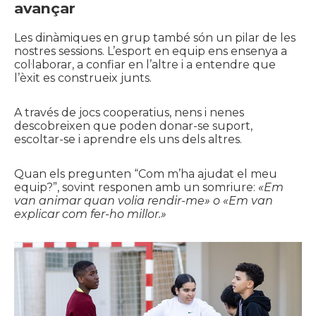
avançar
Les dinàmiques en grup també són un pilar de les
nostres sessions. L’esport en equip ens ensenya a
col·laborar, a confiar en l’altre i a entendre que
l’èxit es construeix junts.
A través de jocs cooperatius, nens i nenes
descobreixen que poden donar-se suport,
escoltar-se i aprendre els uns dels altres.
Quan els pregunten “Com m’ha ajudat el meu
equip?”, sovint responen amb un somriure:
«Em
van animar quan volia rendir-me» o «Em van
explicar com fer-ho millor.»