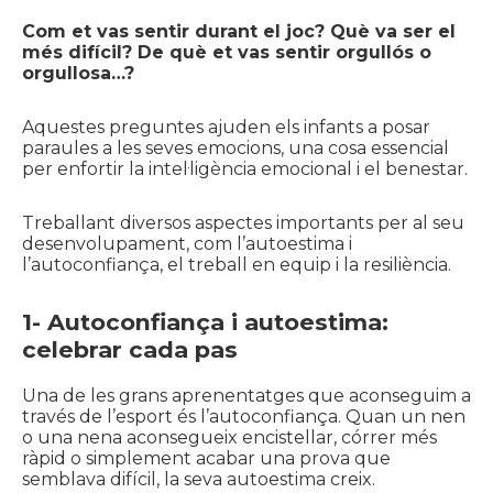
Com et vas sentir durant el joc? Què va ser el
més difícil? De què et vas sentir orgullós o
orgullosa…?
Aquestes preguntes ajuden els infants a posar
paraules a les seves emocions, una cosa essencial
per enfortir la intel·ligència emocional i el benestar.
Treballant diversos aspectes importants per al seu
desenvolupament, com l’autoestima i
l’autoconfiança, el treball en equip i la resiliència.
1-
Autoconfiança i autoestima:
celebrar cada pas
Una de les grans aprenentatges que aconseguim a
través de l’esport és l’autoconfiança. Quan un nen
o una nena aconsegueix encistellar, córrer més
ràpid o simplement acabar una prova que
semblava difícil, la seva autoestima creix.