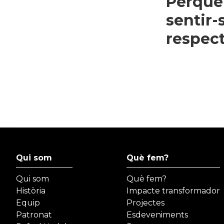
Perquè 
sentir-
respect
Qui som
Què fem?
Qui som
Què fem?
Història
Impacte transformador
Equip
Projectes
Patronat
Esdeveniments