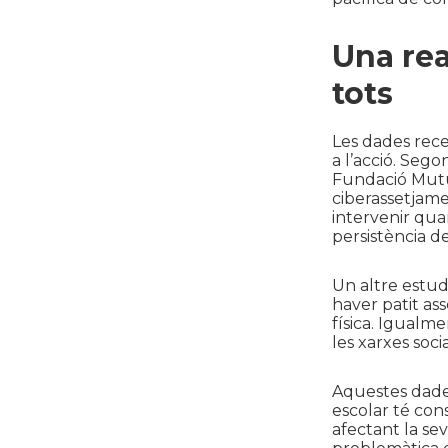
Una rea
tots
Les dades rece
a l’acció. Sego
Fundació Mutua
ciberassetjame
intervenir qua
persistència de 
Un altre estud
haver patit ass
física. Igualm
les xarxes soci
Aquestes dades
escolar té con
afectant la se