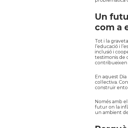
problemàtica q
Un futu
com a e
Tot i la grave
l’educació i l
inclusió i coop
testimonis de c
contribueixen
En aquest Dia 
col·lectiva. Co
construir entor
Només amb el 
futur on la inf
un ambient de