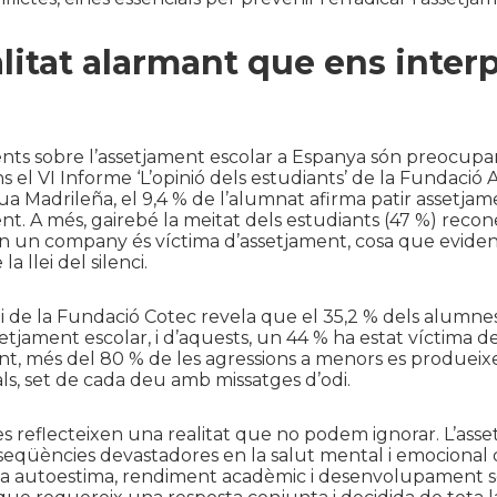
litat alarmant que ens interpe
nts sobre l’assetjament escolar a Espanya són preocupan
ns el VI Informe ‘L’opinió dels estudiants’ de la Fundació 
 Madrileña, el 9,4 % de l’alumnat afirma patir assetjame
nt. A més, gairebé la meitat dels estudiants (47 %) recon
n un company és víctima d’assetjament, cosa que eviden
la llei del silenci.
i de la Fundació Cotec revela que el 35,2 % dels alumne
etjament escolar, i d’aquests, un 44 % ha estat víctima de
ent, més del 80 % de les agressions a menors es produeix
als, set de cada deu amb missatges d’odi.
 reflecteixen una realitat que no podem ignorar. L’ass
seqüències devastadores en la salut mental i emocional 
va autoestima, rendiment acadèmic i desenvolupament so