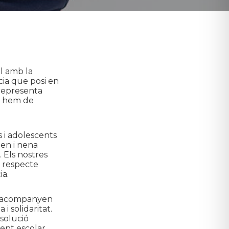
l amb la
cia que posi en
 representa
ni hem de
 i adolescents
en i nena
. Els nostres
l respecte
ia.
e acompanyen
i solidaritat.
esolució
ment escolar.