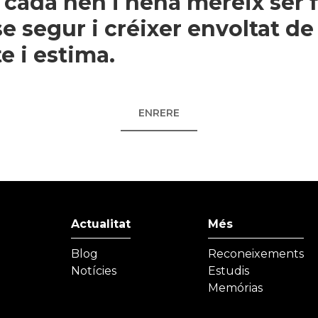
cada nen i nena mereix ser f
se segur i créixer envoltat de
e i estima.
ENRERE
Actualitat
Més
Blog
Reconeixements
Notícies
Estudis
Memórias