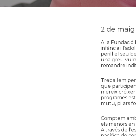
2 de maig
A la Fundació 
infància i l’ad
perill el seu b
una greu vulne
romandre indif
Treballem per 
que participen
mereix créixer 
programes esta
mutu, pilars f
Comptem amb 
els menors en e
A través de l’e
pacífica de con