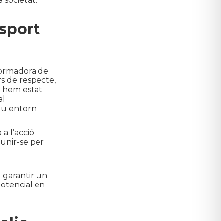
 societat.
esport
sformadora de
rs de respecte,
s, hem estat
al
eu entorn.
a l’acció
 unir-se per
 garantir un
potencial en