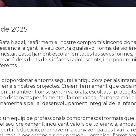
 de 2025
Rafa Nadal, reafirmem el nostre compromís incondiciona
olescència, alçant la veu contra qualsevol forma de violèn
enestar. L’assetjament escolar, en totes les seves formes,
ració dels drets dels infants i adolescents, i no podem 
erents.
proporcionar entorns segurs i enriquidors per als infants
 en els nostres projectes. Creiem fermament que cada n
en un ambient on se sentin valorats, escoltats i protegits
n dissenyats per fomentar la confiança, l’autoestima i e
onamentals per al desenvolupament integral de la infànc
un equip de professionals compromesos i formats qu
l seu creixement, inculcant valors de tolerància, empatia 
sport i l’educació, promovem la convivència positiva i la r
flictes, eines essencials per prevenir i erradicar l’assetja