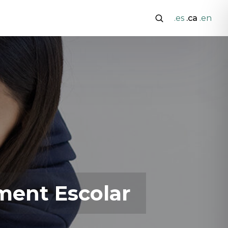
.es
.ca
.en
ament Escolar