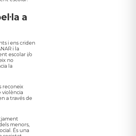
l·la a
ts i ens criden
ANAR i la
nt escolar i/o
eix no
cia la
s reconeix
 violència
en a través de
etjament
dels menors,
cial. És una