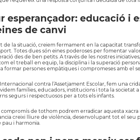
ue requereix una resposta conjunta i decidida de tota la
r esperançador: educació i 
ines de canvi
tat de la situació, creiem fermament en la capacitat tran
’esport. Totes dues són eines poderoses per fomentar valo
eració des de ben petits. A través de les nostres iniciative
om el treball en equip, la disciplina i la superació person
 a formar persones empàtiques i compromeses amb el s
Internacional contra l’Assetjament Escolar, fem una crida 
nvidem famílies, educadors, institucions i tota la societat a
ns segurs i respectuosos per a tots els infants.
compromís de tothom podrem erradicar aquesta xacra i
ància creixi lliure de violència, desenvolupant tot el seu 
 pau i harmonia.