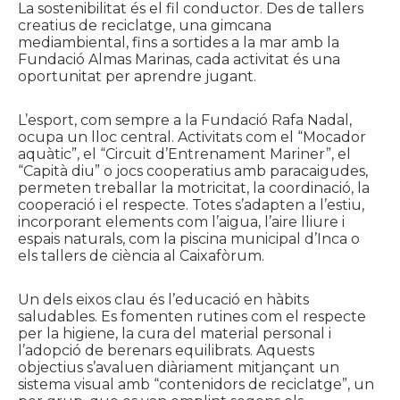
La sostenibilitat és el fil conductor. Des de tallers
creatius de reciclatge, una gimcana
mediambiental, fins a sortides a la mar amb la
Fundació Almas Marinas, cada activitat és una
oportunitat per aprendre jugant.
L’esport, com sempre a la Fundació Rafa Nadal,
ocupa un lloc central. Activitats com el “Mocador
aquàtic”, el “Circuit d’Entrenament Mariner”, el
“Capità diu” o jocs cooperatius amb paracaigudes,
permeten treballar la motricitat, la coordinació, la
cooperació i el respecte. Totes s’adapten a l’estiu,
incorporant elements com l’aigua, l’aire lliure i
espais naturals, com la piscina municipal d’Inca o
els tallers de ciència al Caixafòrum.
Un dels eixos clau és l’educació en hàbits
saludables. Es fomenten rutines com el respecte
per la higiene, la cura del material personal i
l’adopció de berenars equilibrats. Aquests
objectius s’avaluen diàriament mitjançant un
sistema visual amb “contenidors de reciclatge”, un