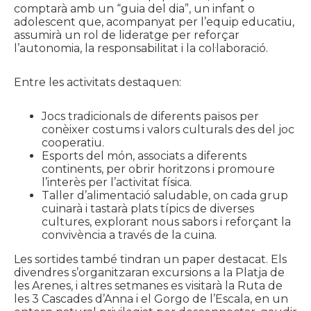
comptarà amb un “guia del dia”, un infant o
adolescent que, acompanyat per l’equip educatiu,
assumirà un rol de lideratge per reforçar
l’autonomia, la responsabilitat i la col·laboració.
Entre les activitats destaquen:
Jocs tradicionals de diferents països per
conèixer costums i valors culturals des del joc
cooperatiu.
Esports del món, associats a diferents
continents, per obrir horitzons i promoure
l’interès per l’activitat física.
Taller d’alimentació saludable, on cada grup
cuinarà i tastarà plats típics de diverses
cultures, explorant nous sabors i reforçant la
convivència a través de la cuina.
Les sortides també tindran un paper destacat. Els
divendres s’organitzaran excursions a la Platja de
les Arenes, i altres setmanes es visitarà la Ruta de
les 3 Cascades d’Anna i el Gorgo de l’Escala, en un