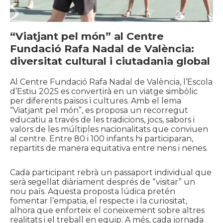
“Viatjant pel món” al Centre
Fundació Rafa Nadal de València:
diversitat cultural i ciutadania global
Al Centre Fundació Rafa Nadal de València, l’Escola
d’Estiu 2025 es convertirà en un viatge simbòlic
per diferents països i cultures. Amb el lema
“Viatjant pel món”, es proposa un recorregut
educatiu a través de les tradicions, jocs, sabors i
valors de les múltiples nacionalitats que conviuen
al centre. Entre 80 i 100 infants hi participaran,
repartits de manera equitativa entre nens i nenes.
Cada participant rebrà un passaport individual que
serà segellat diàriament després de “visitar” un
nou país. Aquesta proposta lúdica pretén
fomentar l’empatia, el respecte i la curiositat,
alhora que enforteix el coneixement sobre altres
realitats i el treball en equip. A més, cada jornada