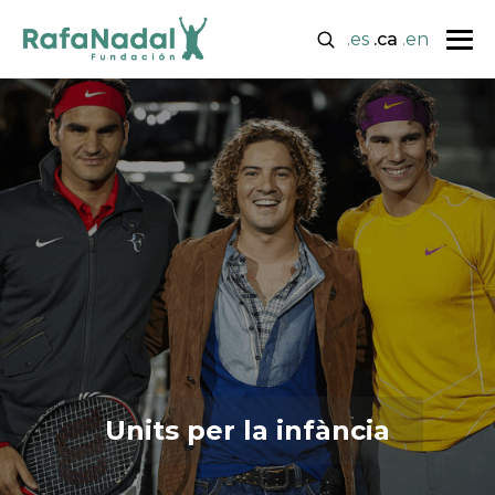
.es
.ca
.en
Units per la infància