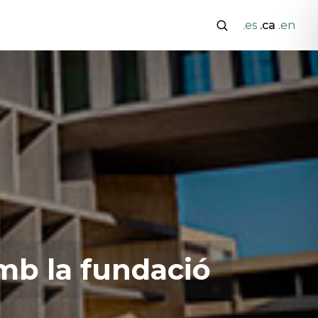
.es
.ca
.en
mb la fundació