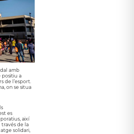
adal amb
 positiu a
rs de l’esport.
a, on se situa
ls
est es
oratius, així
 través de la
tge solidari,