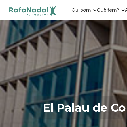
Qui som
Què fem?
El Palau de C