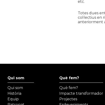
etc.
Totes dues ent
col·lectius en 
anteriorment am
Qui som
Què fem?
Qui som
Què fem?
Història
Impacte transformador
Equip
Projectes
Patronat
Esdeveniments