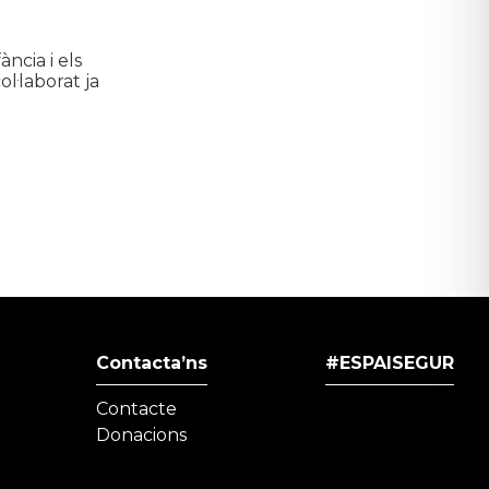
ncia i els
ol·laborat ja
Contacta’ns
#ESPAISEGUR
Contacte
Donacions