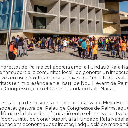
ongressos de Palma col·laborarà amb la Fundació Rafa N
donar suport a la comunitat local i de generar un impacte
joves en risc d’exclusió social a través de l’impuls dels valo
itats tenim presència en el barri de Nou Llevant de Palm
de Congressos, com el Centre Fundació Rafa Nadal.
estratègia de Responsabilitat Corporativa de Melià Hote
 societat gestora del Palau de Congressos de Palma, aqu
fondre la labor de la fundació entre els seus clients corp
 l’oportunitat de donar suport a la Fundació Rafa Nadal a
 donacions econòmiques directes, l’adquisició de marxanda