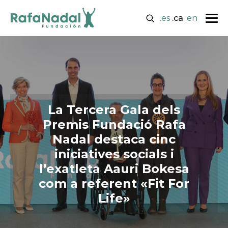
.es
.ca
.en
La Tercera Gala dels
Premis Fundació Rafa
Nadal destaca cinc
iniciatives socials i
l’exatleta Aauri Bokesa
com a referent «Fit For
Life»