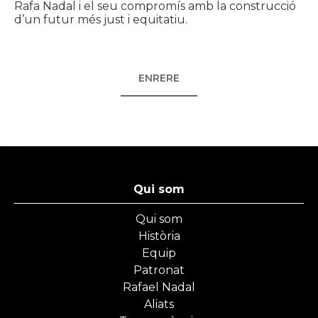
Rafa Nadal i el seu compromís amb la construcció
d’un futur més just i equitatiu.
ENRERE
Qui som
Qui som
Història
Equip
Patronat
Rafael Nadal
Aliats