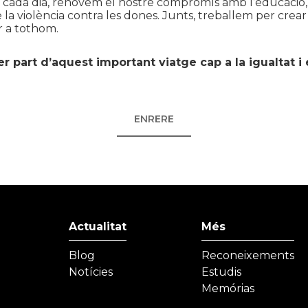
i cada dia, renovem el nostre compromís amb l’educació, 
de la violència contra les dones. Junts, treballem per cre
r a tothom.
er part d’aquest important viatge cap a la igualtat i 
ENRERE
Actualitat
Més
Blog
Reconeixements
Notícies
Estudis
Memórias