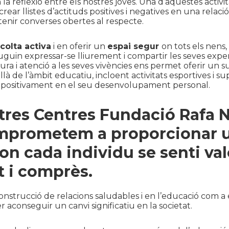
 reflexió entre els nostres joves. Una d’aquestes activita
crear llistes d’actituds positives i negatives en una relaci
enir converses obertes al respecte.
colta activa
i en oferir un
espai segur
on tots els nens,
guin expressar-se lliurement i compartir les seves exper
ra i atenció a les seves vivències ens permet oferir un s
à de l’àmbit educatiu, incloent activitats esportives i su
positivament en el seu desenvolupament personal.
tres Centres Fundació Rafa N
mprometem a proporcionar 
on cada individu se senti val
t i comprès.
onstrucció de relacions saludables i en l’educació com a 
 aconseguir un canvi significatiu en la societat.