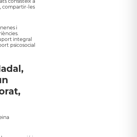
ts consisteix a
ó, compartir-les
 nenes i
iències.
uport integral
port psicosocial
adal,
un
orat,
eina