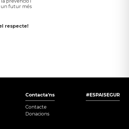
la prevenció i
ar un futur més
el respecte!
Contacta’ns
#ESPAISEGUR
Contacte
Donacions