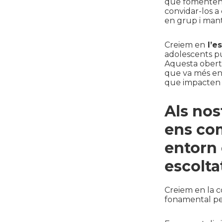
que fomenten la
convidar-los a 
en grup i mant
Creiem en
l’es
adolescents pu
Aquesta obertu
que va més enll
que impacten 
Als nos
ens co
entorn 
escolta
Creiem en la c
fonamental per