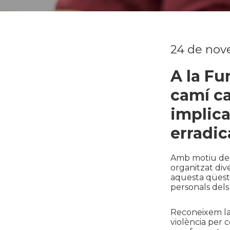
24 de nov
A la Fu
camí ca
implica
erradic
Amb motiu de
organitzat dive
aquesta qüesti
personals dels
Reconeixem la 
violència per c