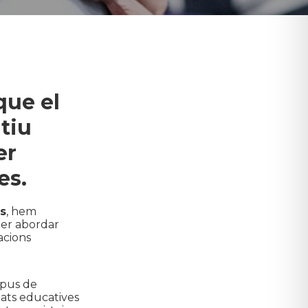
que el
tiu
er
es.
es
, hem
er abordar
acions
ipus de
tats educatives