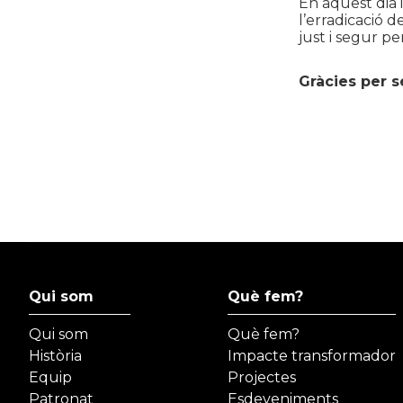
En aquest dia 
l’erradicació 
just i segur pe
Gràcies per s
Qui som
Què fem?
Qui som
Què fem?
Història
Impacte transformador
Equip
Projectes
Patronat
Esdeveniments