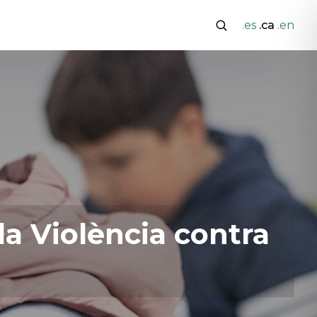
.es
.ca
.en
la Violència contra