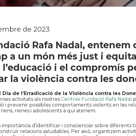
embre de 2023
ndació Rafa Nadal, entenem 
p a un món més just i equita
 l’educació i el compromís p
ar la violència contra les don
l
Dia de l’Erradicació de la Violència contra les Don
rses activitats als nostres
Centres Fundació Rafa Nadal
p
ó i prevenir possibles comportaments violents en les rel
 nens, nenes i adolescents a qui atenem.
importància d’identificar i conscienciar sobre diferents t
onstruir relacions saludables. Per això, organitzem activi