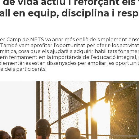
l de vida actiu i reforçant els
all en equip, disciplina i res
r Camp de NETS va anar més enllà de simplement ense
 També vam aprofitar l’oportunitat per oferir-los activita
rmàtica, cosa que els ajudarà a adquirir habilitats foname
iem fermament en la importància de l’educació integral, 
plementàries estan dissenyades per ampliar les oportuni
 dels participants.