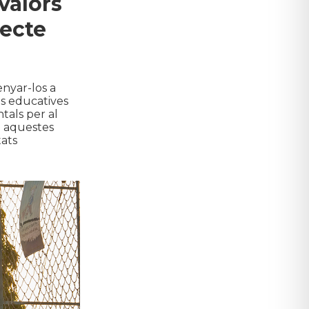
 valors
pecte
nyar-los a
ts educatives
ntals per al
i aquestes
tats