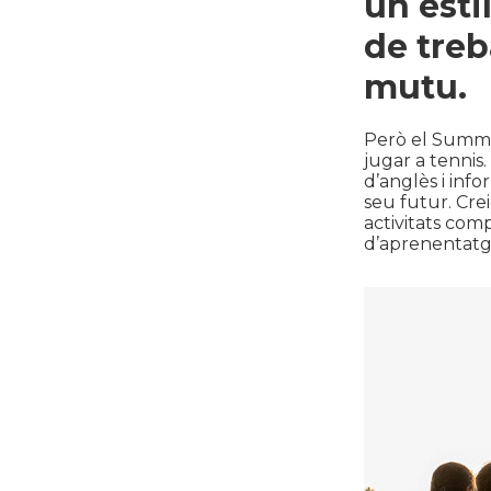
un esti
de treb
mutu.
Però el Summe
jugar a tennis.
d’anglès i info
seu futur. Cre
activitats com
d’aprenentatge