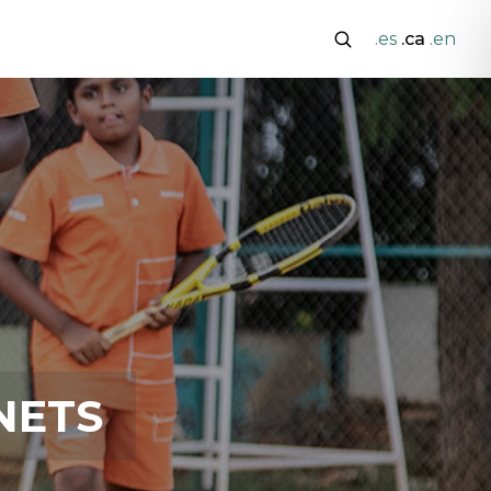
.es
.ca
.en
NETS