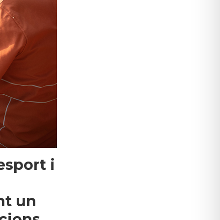
sport i
nt un
cions.