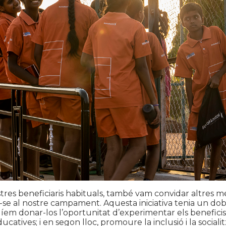
tres beneficiaris habituals, també vam convidar altres m
r-se al nostre campament. Aquesta iniciativa tenia un dob
líem donar-los l’oportunitat d’experimentar els beneficis 
educatives; i en segon lloc, promoure la inclusió i la sociali