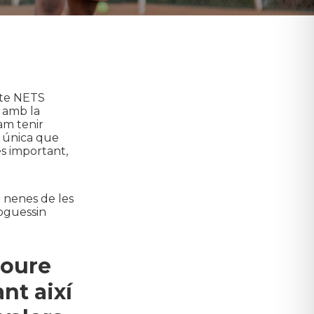
cte NETS
 amb la
am tenir
a única que
és important,
 nenes de les
poguessin
moure
nt així