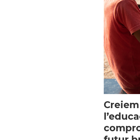
Creiem 
l’educa
compro
futur b