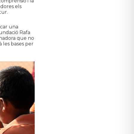
omprensió i la
idores els
tur.
rcar una
 Fundació Rafa
ormadora que no
à les bases per