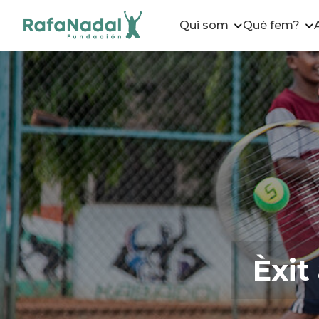
Qui som
Què fem?
Èxi