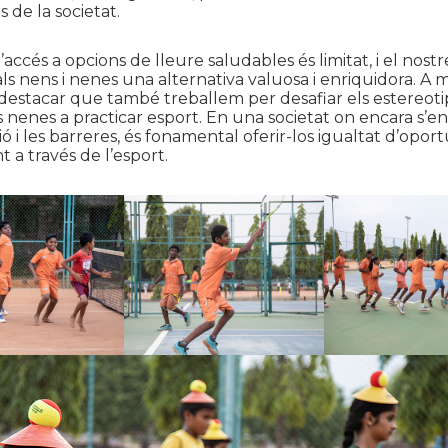
 de la societat.
, l’accés a opcions de lleure saludables és limitat, i el no
ls nens i nenes una alternativa valuosa i enriquidora. A 
destacar que també treballem per desafiar els estereot
s nenes a practicar esport. En una societat on encara s’e
ió i les barreres, és fonamental oferir-los igualtat d’oportu
a través de l’esport.