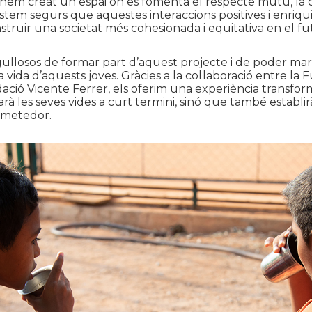
hem creat un espai on es fomenta el respecte mutu, la c
 Estem segurs que aquestes interaccions positives i enriqu
struir una societat més cohesionada i equitativa en el fu
ullosos de formar part d’aquest projecte i de poder ma
a vida d’aquests joves. Gràcies a la col·laboració entre la
dació Vicente Ferrer, els oferim una experiència transf
à les seves vides a curt termini, sinó que també establir
ometedor.