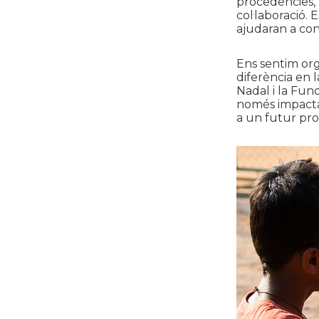
procedències, 
col·laboració.
ajudaran a con
Ens sentim org
diferència en l
Nadal i la Fun
només impactar
a un futur pr