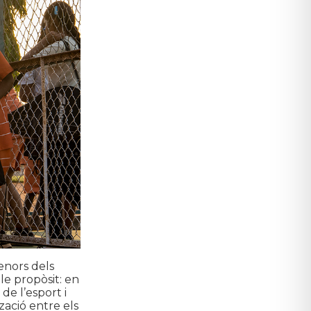
enors dels
le propòsit: en
de l’esport i
tzació entre els