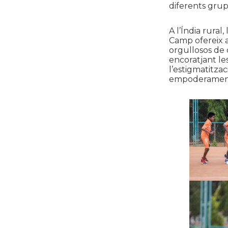
diferents grups
A l’Índia rural
Camp ofereix a
orgullosos de 
encoratjant le
l’estigmatitzac
empoderament 