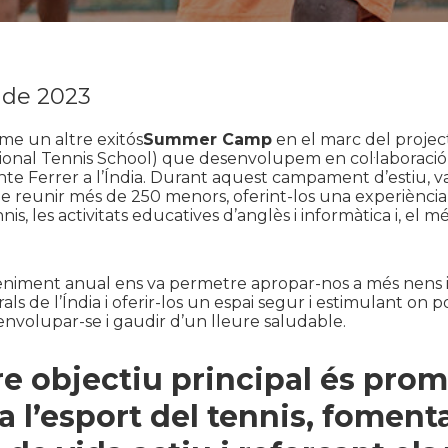
 de 2023
me un altre exitós
Summer Camp
en el marc del proje
ional Tennis School) que desenvolupem en col·laboració
te Ferrer a l’Índia. Durant aquest campament d’estiu, v
de reunir més de 250 menors, oferint-los una experiènci
is, les activitats educatives d’anglès i informàtica i, el m
niment anual ens va permetre apropar-nos a més nens i
ls de l’Índia i oferir-los un espai segur i estimulant on 
nvolupar-se i gaudir d’un lleure saludable.
re objectiu principal és pro
 a l’esport del tennis, fomenta