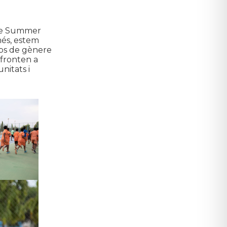
stre Summer
més, estem
ips de gènere
nfronten a
nitats i