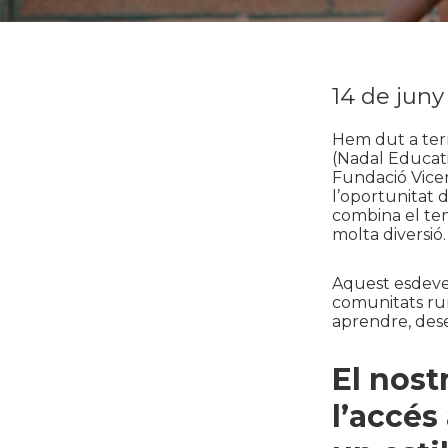
14 de juny
Hem dut a ter
(Nadal Educat
Fundació Vicen
l’oportunitat 
combina el tenn
molta diversió.
Aquest esdeve
comunitats rura
aprendre, dese
El nost
l’accés