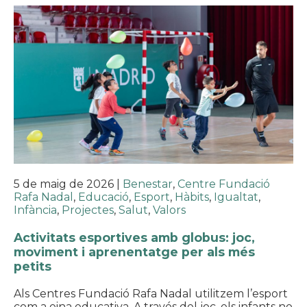
5 de maig de 2026
|
Benestar
,
Centre Fundació
Rafa Nadal
,
Educació
,
Esport
,
Hàbits
,
Igualtat
,
Infància
,
Projectes
,
Salut
,
Valors
Activitats esportives amb globus: joc,
moviment i aprenentatge per als més
petits
Als Centres Fundació Rafa Nadal utilitzem l’esport
com a eina educativa. A través del joc, els infants no