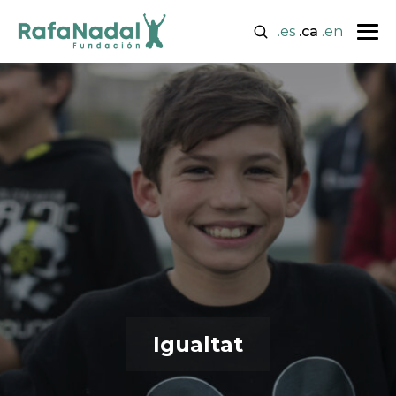
.es
.ca
.en
Igualtat